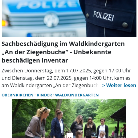
Sachbeschädigung im Waldkindergarten
„An der Ziegenbuche” - Unbekannte
beschädigen Inventar
Zwischen Donnerstag, dem 17.07.2025, gegen 17:00 Uhr
und Dienstag, dem 22.07.2025, gegen 14:00 Uhr, kam es
am Waldkindergarten „An der Ziegenbuche” in Bad
Münder zu einer Sachbeschädigung. Bislang unbekannte
OBERNKIRCHEN
KINDER
WALDKINDERGARTEN
Täter beschädigten eine Wippe, Bänke, Vogelhäuser sowie
eine Fenstervorrichtung an einem Bauwagen. Zudem
wurden an einem Ofen mehrere Kinderhandschuhe
entzündet. Zeugen, die im genannten Zeitraum relevante
Beobachtungen gemacht haben, werden gebeten, sich bei
der Polizei Bad Münder unter der Telefonnummer