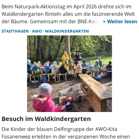
Beim Naturpark-Aktionstag im April 2026 drehte sich im
Waldkindergarten Rinteln alles um die faszinierende Welt
der Bäume. Gemeinsam mit der BNE-Koordinatorin des
Naturparks Weserbergland erlebten die „Waldzwerge“
STADTHAGEN
AWO
WALDKINDERGARTEN
einen erlebnisreichen Vormittag.
Besuch im Waldkindergarten
Die Kinder der blauen Delfingruppe der AWO-Kita
Fasanenweg erlebten in der vergangenen Woche einen