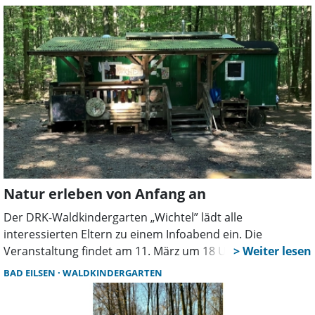
Plätzen. „Damit leistet die Einrichtung einen wichtigen
Beitrag zur frühkindlichen Bildung und Betreuung in der
Samtgemeinde Rodenberg“, so die Erklärung der
Verwaltung.
Natur erleben von Anfang an
Der DRK-Waldkindergarten „Wichtel” lädt alle
interessierten Eltern zu einem Infoabend ein. Die
Veranstaltung findet am 11. März um 18 Uhr im
Bauwagen des DRK-Waldkindergartens am Forsthaus Halt
BAD EILSEN
WALDKINDERGARTEN
in Stadthagen statt.