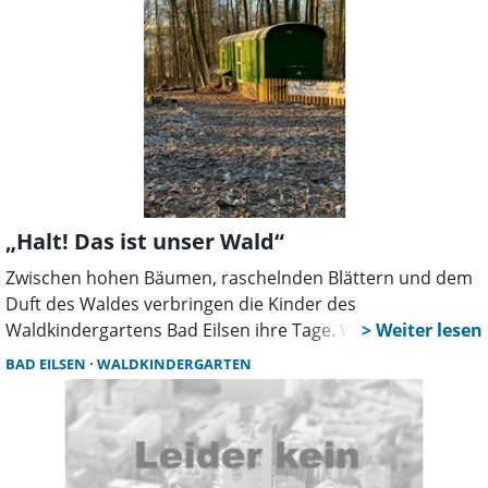
„Halt! Das ist unser Wald“
Zwischen hohen Bäumen, raschelnden Blättern und dem
Duft des Waldes verbringen die Kinder des
Waldkindergartens Bad Eilsen ihre Tage. Wer den Harrl
betritt, spürt sofort, warum dieser Ort für viele Eltern und
BAD EILSEN
WALDKINDERGARTEN
Erzieher mehr ist als ein Kindergarten – hier wird Natur zu
Erfahrung, Abenteuer zum Alltag.