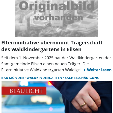
Elterninitiative übernimmt Trägerschaft
des Waldkindergartens in Eilsen
Seit dem 1. November 2025 hat der Waldkindergarten der
Samtgemeinde Eilsen einen neuen Träger. Die
Elterninitiative Waldkindergarten Waldigel e. V.
übernimmt die Verantwortung für die Einrichtung, die
BAD MÜNDER
WALDKINDERGARTEN
SACHBESCHÄDIGUNG
zuvor von der AWO Kindertagesstätten Schaumburg
gGmbH geleitet wurde.