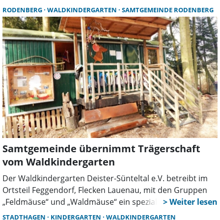
eines offiziellen Termins erfolgte die Übergabe durch den
RODENBERG
WALDKINDERGARTEN
SAMTGEMEINDE RODENBERG
bisherigen Trägerverein, vertreten durch die
Vorsitzenden Mareike Grünewälder und Mareen Mair.
Samtgemeinde übernimmt Trägerschaft
vom Waldkindergarten
Der Waldkindergarten Deister-Sünteltal e.V. betreibt im
Ortsteil Feggendorf, Flecken Lauenau, mit den Gruppen
„Feldmäuse“ und „Waldmäuse“ ein spezialisiertes
waldpädagogisches Angebot, mit insgesamt dreißig
STADTHAGEN
KINDERGARTEN
WALDKINDERGARTEN