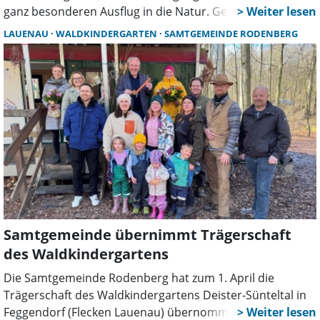
ganz besonderen Ausflug in die Natur. Gemeinsam mit
dem pädagogischen Personal machten sie sich bereits
LAUENAU
WALDKINDERGARTEN
SAMTGEMEINDE RODENBERG
am frühen Morgen auf den Weg nach Obernkirchen, um
den AWO-Waldkindergarten Uhlenbruch zu besuchen.
Samtgemeinde übernimmt Trägerschaft
des Waldkindergartens
Die Samtgemeinde Rodenberg hat zum 1. April die
Trägerschaft des Waldkindergartens Deister-Sünteltal in
Feggendorf (Flecken Lauenau) übernommen. Im Rahmen