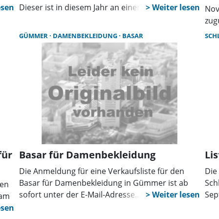
von
Dieser ist in diesem Jahr an einen neuen
Nov
Standort verlegt worden.
zug
n am
Von
GÜMMER
DAMENBEKLEIDUNG
BASAR
SCH
im
ers
e
Kün
prä
Sch
lie
Auc
Ges
vie
Pro
Fra
für
Basar für Damenbekleidung
Li
sorg
Die Anmeldung für eine Verkaufsliste für den
Die
Kaf
Basar für Damenbekleidung in Gümmer ist ab
Sch
gen
sch
sofort unter der E-Mail-Adresse
Sep
 am
sel
damenbasarguemmer@web.de möglich. Der
Gem
für
auc
Basar findet am Samstag, den 15. November in
Tei