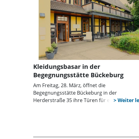
Umstandsmode bis hin zu Kinderwagen,
Autositzen, Fahrrädern, Spielen und Büchern
das Sortiment lässt kaum Wünsche offen. De
Verkauf erfolgt effizient über drei Kassen mit
digitalem Einscannen, bezahlt werden kann
bequem per EC-Karte.
Kleidungsbasar in der
Begegnungsstätte Bückeburg
Am Freitag, 28. März, öffnet die
Begegnungsstätte Bückeburg in der
Herderstraße 35 ihre Türen für einen
besonderen Kleidungsbasar. Von 14 bis 17 U
können Besucher nach gut erhaltener Dame
und Herrenkleidung stöbern und dabei das e
oder andere Schnäppchen ergattern.
Kinderkleidung wird auf diesem Basar nicht