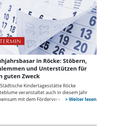
 das leibliche Wohl sorgen eine Bratwurst
 Grill und ein buntes Salatbuffet. Der Erlös
d wie gewohnt für einen guten Zweck
pendet.
ühjahrsbasar in Röcke: Stöbern,
hlemmen und Unterstützen für
n guten Zweck
 Städtische Kindertagesstätte Röcke
teblume veranstaltet auch in diesem Jahr
einsam mit dem Förderverein
steblumenkinder“ e.V. einen „Sortierten
ond Hand Frühjahrsbasar“. Am Sonntag, 23.
z, öffnen sich die Türen des Kindergartens
Südring 4 von 11 bis 13 Uhr für alle, die nach