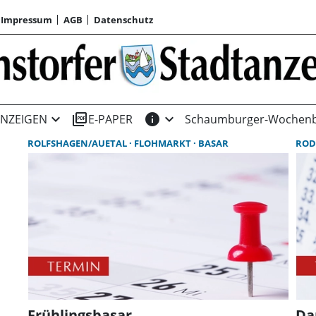
Impressum
AGB
Datenschutz
expand_more
picture_as_pdf
info
expand_more
NZEIGEN
E-PAPER
Schaumburger-Wochenb
ROLFSHAGEN/AUETAL
FLOHMARKT
BASAR
ROD
Frühlingsbasar
Da