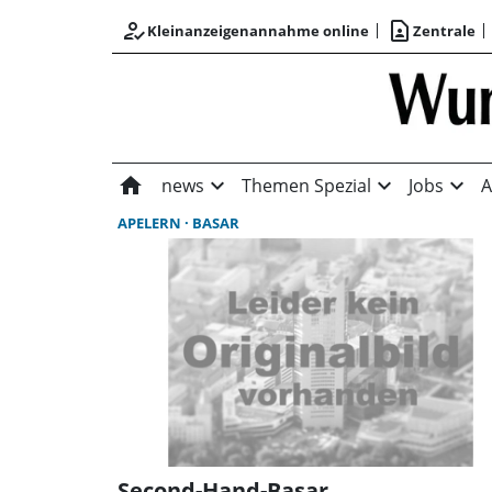
how_to_reg
contact_page
Kleinanzeigenannahme online
Zentrale
home
expand_more
expand_more
expand_more
news
Themen Spezial
Jobs
A
APELERN
BASAR
Second-Hand-Basar