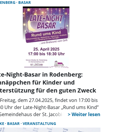
eboten werden. Der Gasthof bietet
ENBERG
BASAR
ondhandbasar für gut erhaltene
rierefreien Zugang und ausreichend
bst/Winter Damenbekleidung und
tenlose Parkplätze. Eine besondere
essoires ist dann am Freitag, den 7.
erung ist der „Frauenhaus-Kalender 2026“,
ember in der Zeit von 16.30 bis 20.30 Uhr
taltet mit Kunstwerken von Bewohnerinnen
nfalls im Gemeindehaus.
 Frauenhauses. Der Kalender und
ugehörige Postkarten sind gegen eine
destspende von 20 Euro erhältlich.
te-Night-Basar in Rodenberg:
hnäppchen für Kinder und
terstützung für den guten Zweck
Freitag, dem 27.04.2025, findet von 17:00 bis
30 Uhr der Late-Night-Basar „Rund ums Kind”
Gemeindehaus der St. Jacobi Kirche in
enberg statt. Angeboten wird alles, von
KE
BASAR
VERANSTALTUNG
yausstattung bis hin zu Teenagerkleidung.