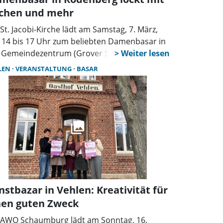
chen und mehr
 St. Jacobi-Kirche lädt am Samstag, 7. März,
 14 bis 17 Uhr zum beliebten Damenbasar in
 Gemeindezentrum (Grover Straße 22,
enberg) ein. Zum guten Zweck gibt es
LEN
VERANSTALTUNG
BASAR
ätze für Zuhause, Mode und ein großes
henbuffet.
nstbazar in Vehlen: Kreativität für
nen guten Zweck
 AWO Schaumburg lädt am Sonntag, 16.