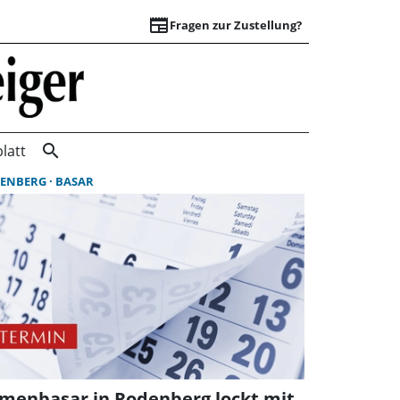
newspaper
Fragen zur Zustellung?
Suchergebnisse | 
search
latt
ENBERG
BASAR
menbasar in Rodenberg lockt mit