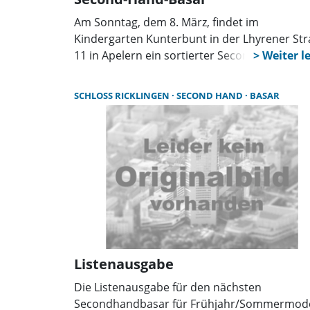
Am Sonntag, dem 8. März, findet im
Kindergarten Kunterbunt in der Lhyrener St
11 in Apelern ein sortierter Second-Hand-Ba
statt. Zwischen 10 Uhr und 12 Uhr können
Interessierte hier einkaufen. Schwangere dür
SCHLOSS RICKLINGEN
SECOND HAND
BASAR
den Basar gerne ab 9.30 Uhr besuchen. Von
Größe 50 bis 146 ist sowohl für Jungen als au
für Mädchen eine große Auswahl an Frühling
und Sommerbekleidung vorhanden. Außerd
finden die Käufer Babyzubehör, sowie eine g
Auswahl an verschiedenen Spielen und
Spielzeugen. Im Garten werden Kuchen, Tort
Muffins sowie Kaffee, Apfelschorle und Wass
angeboten. Mädchen und Jungen können auf
dem Außengelände des Kindergartens spiele
Listenausgabe
während die Eltern in Ruhe drinnen einkaufe
Die Listenausgabe für den nächsten
Secondhandbasar für Frühjahr/Sommermode