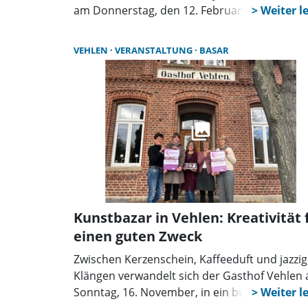
am Donnerstag, den 12. Februar in der Zeit 
18.30 bis 19 Uhr im Gemeindehaus in Schloß
Ricklingen, Voigtstrasse 2. Der Basar ist dan
VEHLEN
VERANSTALTUNG
BASAR
Freitag, den 13. März ab 16.30 Uhr ebenfalls 
Gemeindehaus. Angeboten wird guterhalten
Damenmode, Schuhe und Accessoires.
Kunstbazar in Vehlen: Kreativität 
einen guten Zweck
Zwischen Kerzenschein, Kaffeeduft und jazzi
Klängen verwandelt sich der Gasthof Vehlen
Sonntag, 16. November, in ein buntes Atelier 