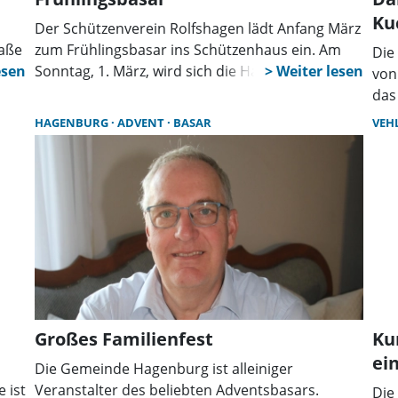
Ku
Der Schützenverein Rolfshagen lädt Anfang März
raße
zum Frühlingsbasar ins Schützenhaus ein. Am
Die
sar
Sonntag, 1. März, wird sich die Halle an der
von
Schützenstraße 16 in Auetal‑Rolfshagen
das
fen
zwischen 13 und 17 Uhr in einen Basar rund um
Rod
HAGENBURG
ADVENT
BASAR
VEH
die Themen Frühling und Ostern verwandeln.
Sch
ch
Kuc
em
roße
en,
er
n,
Großes Familienfest
Ku
n.
ei
Die Gemeinde Hagenburg ist alleiniger
 ist
Veranstalter des beliebten Adventsbasars.
Die