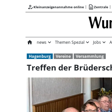
how_to_reg
contact_page
Kleinanzeigenannahme online
Zentrale
home
expand_more
expand_more
expand_more
news
Themen Spezial
Jobs
A
Hagenburg
Vereine
Versammlung
Treffen der Brüdersc