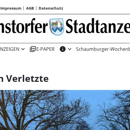
Impressum
AGB
Datenschutz
expand_more
picture_as_pdf
info
expand_more
NZEIGEN
E-PAPER
Schaumburger-Wochenb
n Verletzte