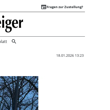
newspaper
Fragen zur Zustellung?
Unfall auf B 65: Si
search
latt
18.01.2026 13:23