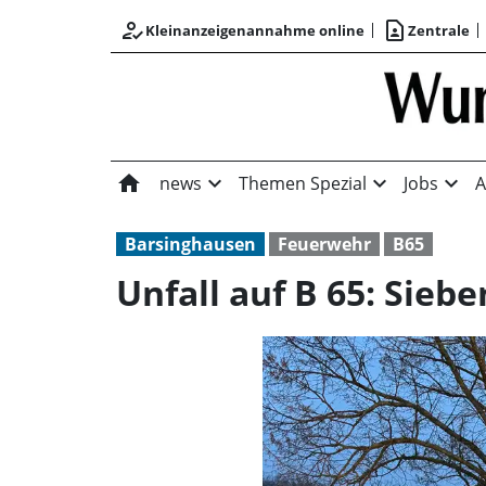
how_to_reg
contact_page
Kleinanzeigenannahme online
Zentrale
home
expand_more
expand_more
expand_more
news
Themen Spezial
Jobs
A
Barsinghausen
Feuerwehr
B65
Unfall auf B 65: Siebe