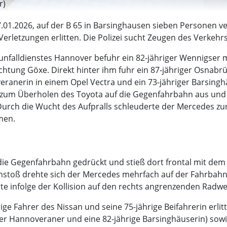
r)
.01.2026, auf der B 65 in Barsinghausen sieben Personen ve
erletzungen erlitten. Die Polizei sucht Zeugen des Verkehrs
nfalldienstes Hannover befuhr ein 82-jähriger Wennigser m
htung Göxe. Direkt hinter ihm fuhr ein 87-jähriger Osnabr
ranerin in einem Opel Vectra und ein 73-jähriger Barsing
 zum Überholen des Toyota auf die Gegenfahrbahn aus und ko
rch die Wucht des Aufpralls schleuderte der Mercedes zur
men.
 die Gegenfahrbahn gedrückt und stieß dort frontal mit 
oß drehte sich der Mercedes mehrfach auf der Fahrbahn u
te infolge der Kollision auf den rechts angrenzenden Radwe
ige Fahrer des Nissan und seine 75-jährige Beifahrerin erli
riger Hannoveraner und eine 82-jährige Barsinghäuserin) sow