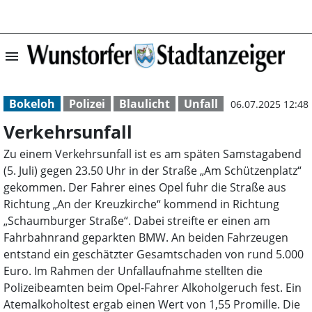
menu
Verkehrsunfall |
Bokeloh
Polizei
Blaulicht
Unfall
06.07.2025 12:48
Verkehrsunfall
Zu einem Verkehrsunfall ist es am späten Samstagabend
(5. Juli) gegen 23.50 Uhr in der Straße „Am Schützenplatz“
gekommen. Der Fahrer eines Opel fuhr die Straße aus
Richtung „An der Kreuzkirche“ kommend in Richtung
„Schaumburger Straße“. Dabei streifte er einen am
Fahrbahnrand geparkten BMW. An beiden Fahrzeugen
entstand ein geschätzter Gesamtschaden von rund 5.000
Euro. Im Rahmen der Unfallaufnahme stellten die
Polizeibeamten beim Opel-Fahrer Alkoholgeruch fest. Ein
Atemalkoholtest ergab einen Wert von 1,55 Promille. Die