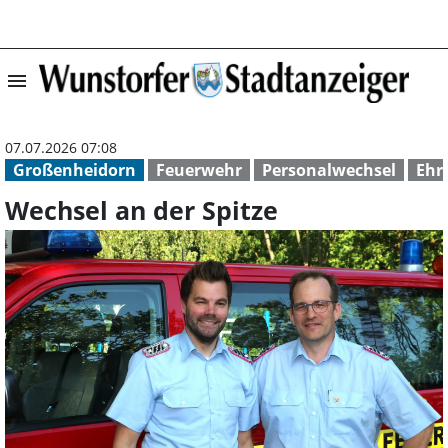
menu
Wechsel an der 
07.07.2026 07:08
Großenheidorn
Feuerwehr
Personalwechsel
Ehr
Wechsel an der Spitze