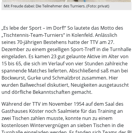
Mit Freude dabei: Die Teilnehmer des Turniers. (Foto: privat)
„Es lebe der Sport – im Dorf!“ So lautete das Motto des
„Tischtennis-Team-Turniers“ in Kolenfeld. Anlässlich
seines 70-jährigen Bestehens hatte der TTV am 27.
Dezember zu einem geselligen Sport-Treff in die Turnhalle
eingeladen. Es kamen 23 gut gelaunte Aktive im Alter von
15 bis 65, die sich im Verlauf von vier Stunden zahlreiche
spannende Matches lieferten. Abschließend saß man bei
Bockwurst, Gurke und Schmalzbrot zusammen. Hier
wurden Ballwechsel diskutiert, Neuigkeiten ausgetauscht
und dörfliche Bekanntschaften gemacht.
Während der TTV im November 1954 auf dem Saal des
Gasthauses Köster noch Saalmiete für das Training an
zwei Tischen zahlen musste, konnte nun zu einem
kostenlosen Wintervergnügen an sieben Tischen in die
Turnhalle eingeladen werden. Es fanden sich Teams der BI