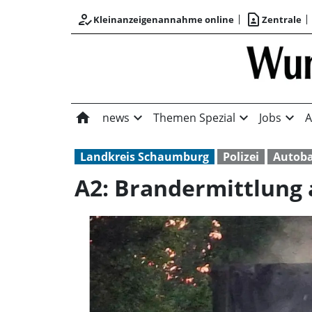
how_to_reg
contact_page
Kleinanzeigenannahme online
Zentrale
home
expand_more
expand_more
expand_more
news
Themen Spezial
Jobs
A
Landkreis Schaumburg
Polizei
Autob
A2: Brandermittlung