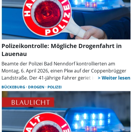
Polizeikontrolle: Mögliche Drogenfahrt in
Lauenau
Beamte der Polizei Bad Nenndorf kontrollierten am
Montag, 6. April 2026, einen Pkw auf der Coppenbrügger
Landstraße. Der 41-jährige Fahrer geriet ins Visier der
Beamten, da Hinweise auf Drogenkonsum vorlagen. Im
BÜCKEBURG
DROGEN
POLIZEI
Gespräch gab der Mann zu, Cannabis konsumiert zu
haben und vor zwei Tagen Kokain. Einen freiwilligen Urin-
Vortest lehnte er jedoch ab.