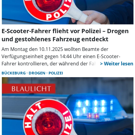
E-Scooter-Fahrer flieht vor Polizei – Drogen
und gestohlenes Fahrzeug entdeckt
Am Montag den 10.11.2025 wollten Beamte der
Verfügungseinheit gegen 14:44 Uhr einen E-Scooter-
Fahrer kontrollieren, der während der Fahrt sein
Mobiltelefon benutzte. Nachdem sich der Fahrer der
BÜCKEBURG
DROGEN
POLIZEI
Kontrolle zunächst durch eine Flucht entziehen wollte,
konnte er kurz darauf von den Beamten gestellt und
kontrolliert werden. Ein Urintest verlief positiv auf THC.
Zudem wurde der genutzte E-Scooter im Oktober als
gestohlen gemeldet. Gegen den 26-Jährigen aus
Stadthagen wird nun ermittelt. Eine Blutentnahme wurde
angeregt und der E-Scooter sichergestellt.