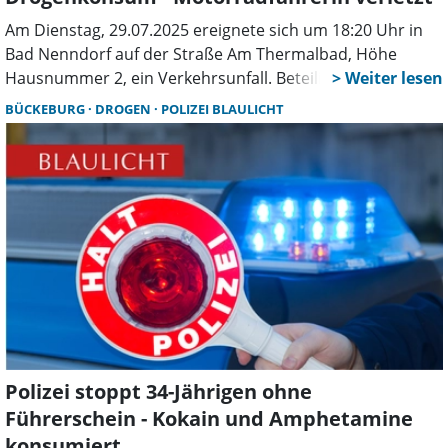
Am Dienstag, 29.07.2025 ereignete sich um 18:20 Uhr in
Bad Nenndorf auf der Straße Am Thermalbad, Höhe
Hausnummer 2, ein Verkehrsunfall. Beteiligt waren eine
25-jährige PKW-Fahrerin aus Barsinghausen und eine 30-
BÜCKEBURG
DROGEN
POLIZEI BLAULICHT
jährige Motorradfahrerin aus Bad Nenndorf. Die PKW-
Fahrerin wollte von einem Parkplatz auf die Straße Am
Thermalbad einbiegen und übersah dabei die
Motorradfahrerin. Bei dem Zusammenstoß verletzte sich
die Motorradfahrerin leicht und wurde mit dem
Rettungswagen in ein Krankenhaus gebracht. Bei der
Unfallaufnahme stellten die Polizeibeamten eine mögliche
Beeinflussung durch THC bei der PKW-Fahrerin fest. Ein
Vortest verlief positiv. Das Ergebnis der angeordneten
Blutentnahme steht noch aus.
Polizei stoppt 34-Jährigen ohne
Führerschein - Kokain und Amphetamine
konsumiert