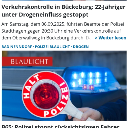
Verkehrskontrolle in Bückeburg: 22-Jähriger
unter Drogeneinfluss gestoppt
Am Samstag, dem 06.09.2025, führten Beamte der Polizei
Stadthagen gegen 20:30 Uhr eine Verkehrskontrolle auf
dem Oberwallweg in Bückeburg durch. Dabei ergaben
sich Hinweise darauf, dass der Fahrzeugführer unter dem
BAD NENNDORF
POLIZEI BLAULICHT
DROGEN
Einfluss von Betäubungsmitteln stand. Ein freiwilliger
Urintest reagierte positiv auf THC und Kokain. Die
Weiterfahrt wurde dem 22-Jährigen untersagt und sein
Führerschein beschlagnahmt. Im Krankenhaus wurde ihm
schließlich eine Blutprobe entnommen.
B65: Polizei stoppt rücksichtslosen Fahrer