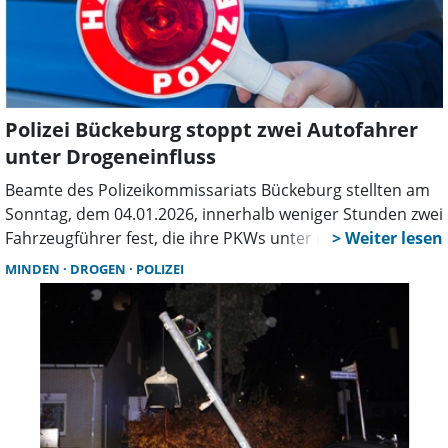
Polizei Bückeburg stoppt zwei Autofahrer
unter Drogeneinfluss
Beamte des Polizeikommissariats Bückeburg stellten am
Sonntag, dem 04.01.2026, innerhalb weniger Stunden zwei
Fahrzeugführer fest, die ihre PKWs unter dem Einfluss
berauschender Mittel lenkten.
MINDEN
DROGEN
POLIZEI