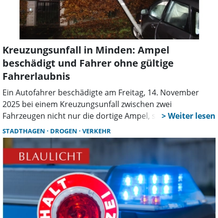
Kreuzungsunfall in Minden: Ampel
beschädigt und Fahrer ohne gültige
Fahrerlaubnis
Ein Autofahrer beschädigte am Freitag, 14. November
2025 bei einem Kreuzungsunfall zwischen zwei
Fahrzeugen nicht nur die dortige Ampel, sondern fiel
durch weitere Verkehrsverstöße auf. Zudem wurde bei
STADTHAGEN
DROGEN
VERKEHR
dem Unfall eine Person leicht verletzt.