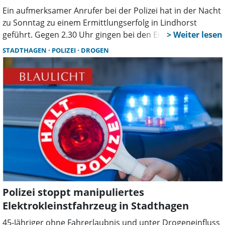
Ein aufmerksamer Anrufer bei der Polizei hat in der Nacht
zu Sonntag zu einem Ermittlungserfolg in Lindhorst
geführt. Gegen 2.30 Uhr gingen bei den Einsatzkräften
Hinweise ein, dass zwei Pkw von Insassen genutzt würden,
STADTHAGEN
POLIZEI
DROGEN
die mutmaßlich Cannabis konsumiert hätten und im
Begriff gewesen seien, loszufahren.
Polizei stoppt manipuliertes
Elektrokleinstfahrzeug in Stadthagen
45-Jähriger ohne Fahrerlaubnis und unter Drogeneinfluss