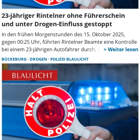
beschlagnahmt. Gegen ihn wurden Ermittlungen wegen
des Verdachts der Straßenverkehrsgefährdung und des
23-jähriger Rintelner ohne Führerschein
Fahrens unter Drogeneinfluss eingeleitet.
und unter Drogen-Einfluss gestoppt
In den frühen Morgenstunden des 15. Oktober 2025,
gegen 00:25 Uhr, führten Rintelner Beamte eine Kontrolle
bei einem 23-jährigen Autofahrer durch, der im Wilhelm-
Busch-Weg unterwegs war. Der Fahrer stand unter dem
BÜCKEBURG
DROGEN
POLIZEI BLAULICHT
Einfluss von THC und konnte keine gültige Fahrerlaubnis
vorweisen. Ein vor Ort durchgeführter Urintest bestätigte
den Verdacht auf THC-Konsum. Daraufhin wurde dem
jungen Mann aus Rinteln eine Blutprobe entnommen und
die Weiterfahrt untersagt.