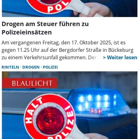
Drogen am Steuer führen zu
Polizeieinsätzen
Am vergangenen Freitag, den 17. Oktober 2025, ist es
gegen 11.25 Uhr auf der Bergdorfer Straße in Bückeburg
zu einem Verkehrsunfall gekommen. Der 25-jährige
Fahrer eines Pkw BMW kam von der Fahrbahn ab und
RINTELN
DROGEN
POLIZEI
zerstörte dabei einen Holzgartenzaun des angrenzenden
Grundstücks. Der aus Rinteln stammende Autofahrer gab
an, dass das Heck des Fahrzeugs plötzlich „ausgebrochen”
sei und er dadurch die Kontrolle verloren habe. Da die
Beamten Anzeichen einer möglichen
Drogenbeeinflussung bei dem Bückeburger feststellten,
führte der 25-Jährige einen freiwilligen Drogentest durch,
der positiv ausfiel. Infolgedessen wurde dem Bückeburger
eine Blutprobe entnommen und sein Führerschein