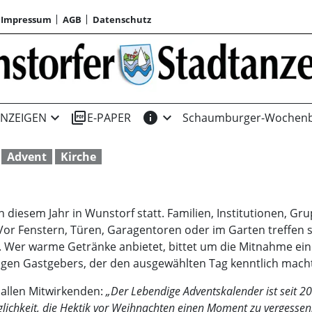
Impressum
AGB
Datenschutz
expand_more
picture_as_pdf
info
expand_more
NZEIGEN
E-PAPER
Schaumburger-Wochenb
Advent
Kirche
 diesem Jahr in Wunstorf statt. Familien, Institutionen, G
n. Vor Fenstern, Türen, Garagentoren oder im Garten treff
. Wer warme Getränke anbietet, bittet um die Mitnahme ein
ligen Gastgebers, der den ausgewählten Tag kenntlich mach
 allen Mitwirkenden:
„Der Lebendige Adventskalender ist seit 20
glichkeit, die Hektik vor Weihnachten einen Moment zu vergessen