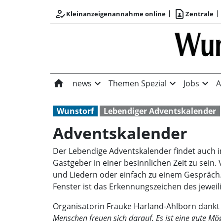
how_to_reg
contact_page
Kleinanzeigenannahme online
Zentrale
home
expand_more
expand_more
expand_more
news
Themen Spezial
Jobs
A
Wunstorf
Lebendiger Adventskalender
Adventskalender
Der Lebendige Adventskalender findet auch in
Gastgeber in einer besinnlichen Zeit zu sei
und Liedern oder einfach zu einem Gespräch
Fenster ist das Erkennungszeichen des jewei
Organisatorin Frauke Harland-Ahlborn dankt
Menschen freuen sich darauf. Es ist eine gute Mö