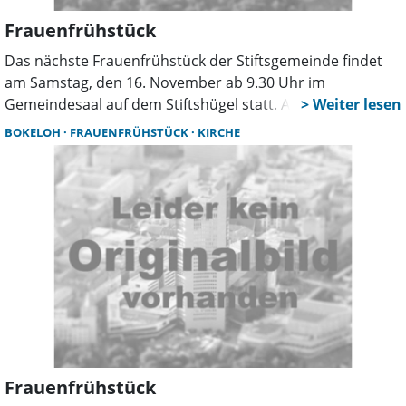
Frauenfrühstück
Das nächste Frauenfrühstück der Stiftsgemeinde findet
am Samstag, den 16. November ab 9.30 Uhr im
Gemeindesaal auf dem Stiftshügel statt. Als Referentin ist
Andrea Muhsmann von den Landfrauen eingeladen. Sie
BOKELOH
FRAUENFRÜHSTÜCK
KIRCHE
erzählt, wie Tante Minna durchs Leben geht. Das
Frühstück kostet einen Beitrag von 9 Euro. Anmeldungen
sind während der Öffnungszeiten in der Stadtkirche
möglich, dienstags bis donnerstags von 15 bis 17 Uhr und
freitags von 10 bis 12.15 Uhr sowie bei Frauke Harland-
Ahlborn unter 05031/779488.
Frauenfrühstück