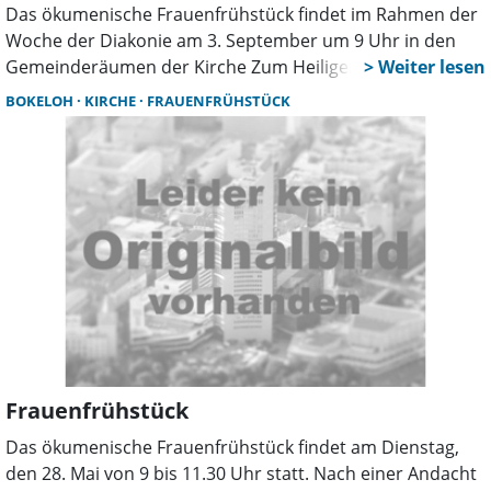
Das ökumenische Frauenfrühstück findet im Rahmen der
Woche der Diakonie am 3. September um 9 Uhr in den
Gemeinderäumen der Kirche Zum Heiligen Kreuz statt.
Nach einer Andacht mit Lektorin Jutta Rohrbach, wird ein
BOKELOH
KIRCHE
FRAUENFRÜHSTÜCK
reichaltiges gemeinsames Frühstücksbüfett angeboten.
Eingeladen ist auch der Arbeitskreis Asyl und Integration.
Der Vorsitzende Sami Aiyoubi sowie Mitarbeiterinnen
berichten unter anderem über das Internationale Café in
Wunstorf, welches seine Türen seit April dieses Jahres
immer freitags geöffnet hat. Zum Frauenfrühstück sind
Frauen aller Konfessionen aus Bokeloh, Wunstorf und
Umgebung eingeladen. Um eine Spende zur
Kostendeckung des Frühstücks wird am Ausgang
gebeten.
Frauenfrühstück
Das ökumenische Frauenfrühstück findet am Dienstag,
den 28. Mai von 9 bis 11.30 Uhr statt. Nach einer Andacht