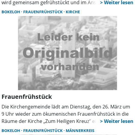
wird gemeinsam gefrühstückt und im Anschluss wird
Pastorin Susanne von Stemm über das Thema, „Ich war
BOKELOH
FRAUENFRÜHSTÜCK
KIRCHE
fremd, und Ihr habt mich aufgenommen”, referieren.
Nachbarn berichten von Flucht und Gastfreundschaft
früher und heute. Das Team des Frauenfrühstücks lädt
Frauen aller Konfessionen aus Bokeloh und Umgebung
herzlich dazu ein. Um eine Spende zur Kostendeckung des
Frühstücks wird am Ausgang gebeten.
Frauenfrühstück
Die Kirchengemeinde lädt am Dienstag, den 26. März um
9 Uhr wieder zum ökumenischen Frauenfrühstück in die
Räume der Kirche „Zum Heiligen Kreuz” ein. Zu Beginn
wird eine Andacht mit Lektorin Jutta Rohrbach gefeiert.
BOKELOH
FRAUENFRÜHSTÜCK
MÄNNERKREIS