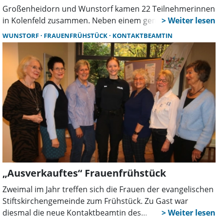
Großenheidorn und Wunstorf kamen 22 Teilnehmerinnen
in Kolenfeld zusammen. Neben einem gemeinsamen
Frühstück standen Ideen für künftige Veranstaltungen,
WUNSTORF
FRAUENFRÜHSTÜCK
KONTAKTBEAMTIN
Angebote für Frauen und Themen zur Kommunalwahl
2026 im Mittelpunkt.
„Ausverkauftes“ Frauenfrühstück
Zweimal im Jahr treffen sich die Frauen der evangelischen
Stiftskirchengemeinde zum Frühstück. Zu Gast war
diesmal die neue Kontaktbeamtin des