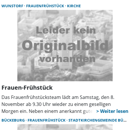
Polizeikommissariats, Catharina Bode.
WUNSTORF
FRAUENFRÜHSTÜCK
KIRCHE
Frauen-Frühstück
Das Frauenfrühstücksteam lädt am Samstag, den 8.
November ab 9.30 Uhr wieder zu einem geselligen
Morgen ein. Neben einem anerkannt guten Frühstück und
gemeinsamen Gesang, steht eine Vortrag der Polizei über
BÜCKEBURG
FRAUENFRÜHSTÜCK
STADTKIRCHENGEMEINDE BÜCKEBURG
Sorgemaßnahmen für das anstehende Lebensalter auf