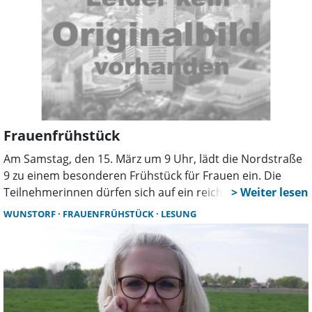
Schaumburg gGmbH, als Referentin eingeladen.
Frauenfrühstück
Am Samstag, den 15. März um 9 Uhr, lädt die Nordstraße
9 zu einem besonderen Frühstück für Frauen ein. Die
Teilnehmerinnen dürfen sich auf ein reichhaltiges
Frühstücksbuffet freuen, begleitet von einem
WUNSTORF
FRAUENFRÜHSTÜCK
LESUNG
inspirierenden Vortrag und musikalischen Klängen.