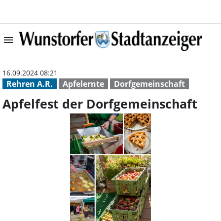
menu
Apfelfest der D
16.09.2024 08:21
Rehren A.R.
Apfelernte
Dorfgemeinschaft
Apfelfest der Dorfgemeinschaft