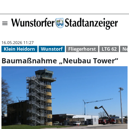
menu
Baumaßnahme „N
16.05.2026 11:27
Klein Heidorn
Wunstorf
Fliegerhorst
LTG 62
Ne
Baumaßnahme „Neubau Tower“