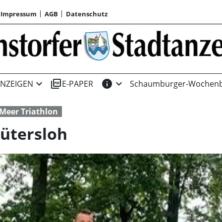
Impressum
AGB
Datenschutz
expand_more
picture_as_pdf
info
expand_more
NZEIGEN
E-PAPER
Schaumburger-Wochenb
Meer Triathlon
ütersloh