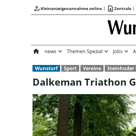
how_to_reg
contact_page
Kleinanzeigenannahme online
Zentrale
home
expand_more
expand_more
expand_more
news
Themen Spezial
Jobs
A
Wunstorf
Sport
Vereine
Steinhuder 
Dalkeman Triathon G