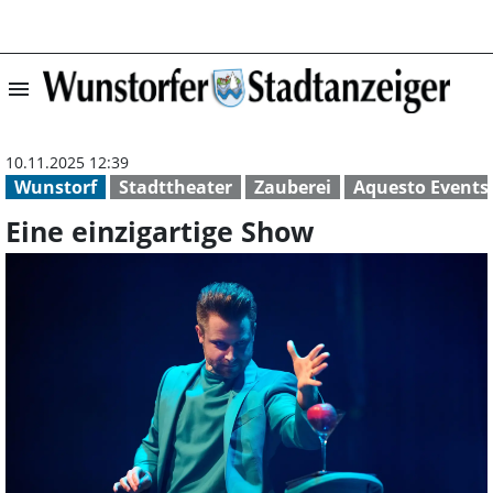
menu
Eine einzigartig
10.11.2025 12:39
Wunstorf
Stadttheater
Zauberei
Aquesto Events
Eine einzigartige Show