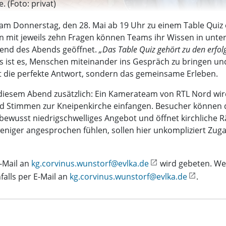
. (Foto: privat)
t am Donnerstag, den 28. Mai ab 19 Uhr zu einem Table Quiz
 mit jeweils zehn Fragen können Teams ihr Wissen in unter
rend des Abends geöffnet.
„Das Table Quiz gehört zu den erfol
ds ist es, Menschen miteinander ins Gespräch zu bringen u
ht die perfekte Antwort, sondern das gemeinsame Erleben.
diesem Abend zusätzlich: Ein Kamerateam von RTL Nord wird 
 Stimmen zur Kneipenkirche einfangen. Besucher können da
s bewusst niedrigschwelliges Angebot und öffnet kirchliche
niger angesprochen fühlen, sollen hier unkompliziert Zugan
E-Mail an
kg.corvinus.wunstorf@evlka.de
wird gebeten. Wei
lls per E-Mail an
kg.corvinus.wunstorf@evlka.de
.