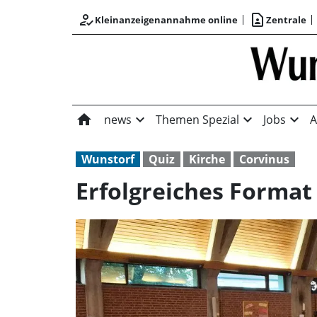
how_to_reg
contact_page
Kleinanzeigenannahme online
Zentrale
home
expand_more
expand_more
expand_more
news
Themen Spezial
Jobs
A
Wunstorf
Quiz
Kirche
Corvinus
Erfolgreiches Format