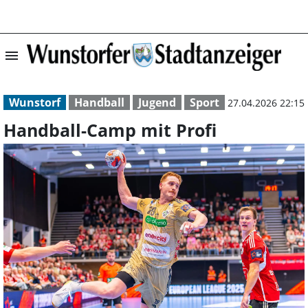
menu
Handball-Camp m
Wunstorf
Handball
Jugend
Sport
27.04.2026 22:15
Handball-Camp mit Profi