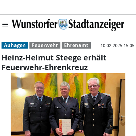
menu
Heinz-Helmut St
Auhagen
Feuerwehr
Ehrenamt
10.02.2025 15:05
Heinz-Helmut Steege erhält
Feuerwehr-Ehrenkreuz