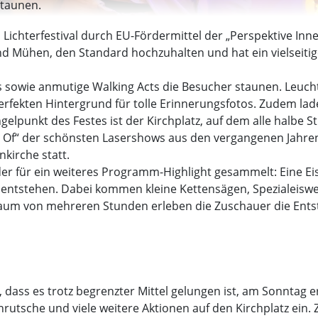
staunen.
ichterfestival durch EU-Fördermittel der „Perspektive Inn
d Mühen, den Standard hochzuhalten und hat ein vielseiti
sowie anmutige Walking Acts die Besucher staunen. Leuch
fekten Hintergrund für tolle Erinnerungsfotos. Zudem lad
lpunkt des Festes ist der Kirchplatz, auf dem alle halbe S
 Of“ der schönsten Lasershows aus den vergangenen Jahren.
kirche statt.
r für ein weiteres Programm-Highlight gesammelt: Eine Eis
ntstehen. Dabei kommen kleine Kettensägen, Spezialeiswe
aum von mehreren Stunden erleben die Zuschauer die Ents
 dass es trotz begrenzter Mittel gelungen ist, am Sonntag ern
nrutsche und viele weitere Aktionen auf den Kirchplatz ein. 