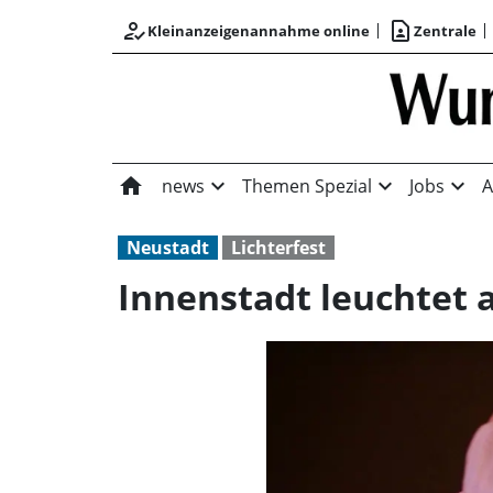
how_to_reg
contact_page
Kleinanzeigenannahme online
Zentrale
home
expand_more
expand_more
expand_more
news
Themen Spezial
Jobs
A
Neustadt
Lichterfest
Innenstadt leuchtet 