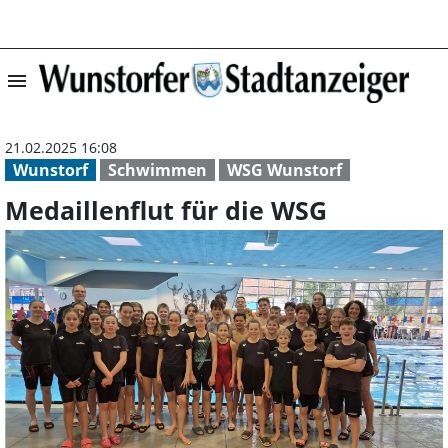
menu
Medaillenflut fü
21.02.2025 16:08
Wunstorf
Schwimmen
WSG Wunstorf
Medaillenflut für die WSG