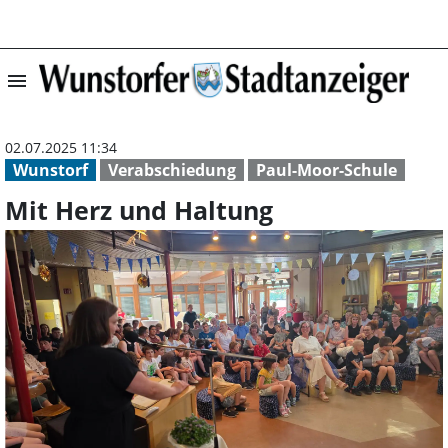
menu
Mit Herz und Ha
02.07.2025 11:34
Wunstorf
Verabschiedung
Paul-Moor-Schule
Mit Herz und Haltung