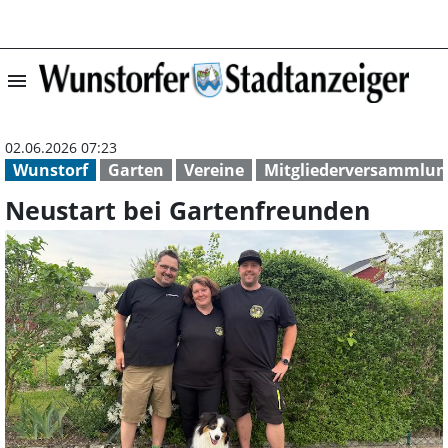
menu
Neustart bei Ga
02.06.2026 07:23
Wunstorf
Garten
Vereine
Mitgliederversammlun
Neustart bei Gartenfreunden