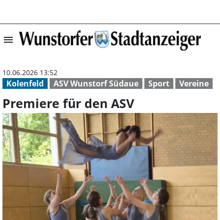
menu
Premiere für de
10.06.2026 13:52
Kolenfeld
ASV Wunstorf Südaue
Sport
Vereine
Premiere für den ASV