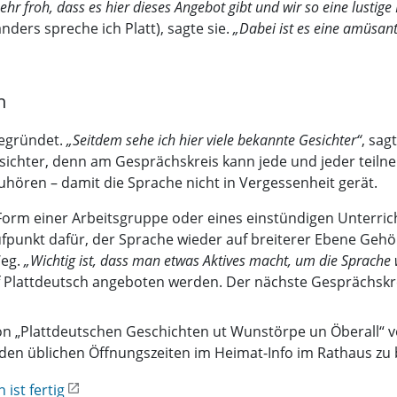
ehr froh, dass es hier dieses Angebot gibt und wir so eine lustige
ders spreche ich Platt), sagte sie.
„Dabei ist es eine amüsant
n
gegründet.
„Seitdem sehe ich hier viele bekannte Gesichter“
, sag
ichter, denn am Gesprächskreis kann jede und jeder teilne
hören – damit die Sprache nicht in Vergessenheit gerät.
Form einer Arbeitsgruppe oder eines einstündigen Unterrich
aufpunkt dafür, der Sprache wieder auf breiterer Ebene Geh
Weg.
„Wichtig ist, dass man etwas Aktives macht, um die Sprach
Plattdeutsch angeboten werden. Der nächste Gesprächskreis
von „Plattdeutschen Geschichten ut Wunstörpe un Öberall“
zu den üblichen Öffnungszeiten im Heimat-Info im Rathaus 
ist fertig