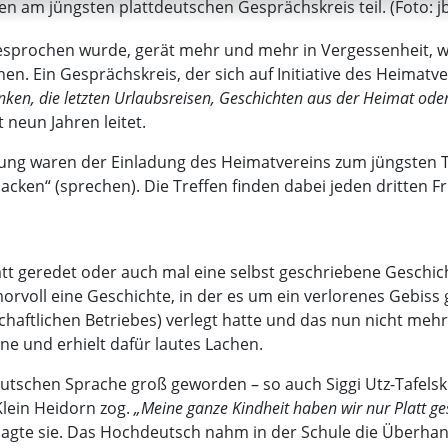
am jüngsten plattdeutschen Gesprächskreis teil. (Foto: j
gesprochen wurde, gerät mehr und mehr in Vergessenheit, 
n. Ein Gesprächskreis, der sich auf Initiative des Heimatve
ken, die letzten Urlaubsreisen, Geschichten aus der Heimat oder
 neun Jahren leitet.
 waren der Einladung des Heimatvereins zum jüngsten Tre
acken“ (sprechen). Die Treffen finden dabei jeden dritten Fr
att geredet oder auch mal eine selbst geschriebene Geschich
rvoll eine Geschichte, in der es um ein verlorenes Gebiss 
schaftlichen Betriebes) verlegt hatte und das nun nicht meh
ne und erhielt dafür lautes Lachen.
utschen Sprache groß geworden – so auch Siggi Utz-Tafelski
Klein Heidorn zog.
„Meine ganze Kindheit haben wir nur Platt ge
 sagte sie. Das Hochdeutsch nahm in der Schule die Überha