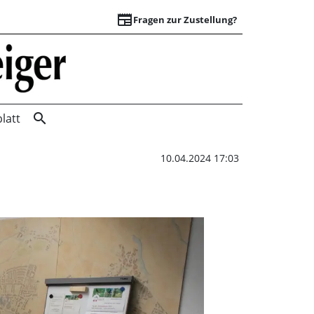
newspaper
Fragen zur Zustellung?
„Snack mal wedder 
search
latt
10.04.2024 17:03