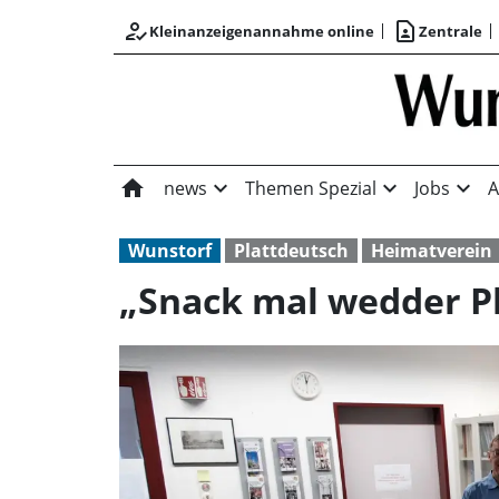
how_to_reg
contact_page
Kleinanzeigenannahme online
Zentrale
home
expand_more
expand_more
expand_more
news
Themen Spezial
Jobs
A
Wunstorf
Plattdeutsch
Heimatverein
„Snack mal wedder Pl