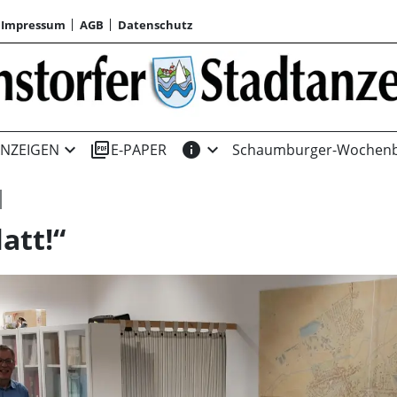
Impressum
AGB
Datenschutz
expand_more
picture_as_pdf
info
expand_more
NZEIGEN
E-PAPER
Schaumburger-Wochenb
att!“