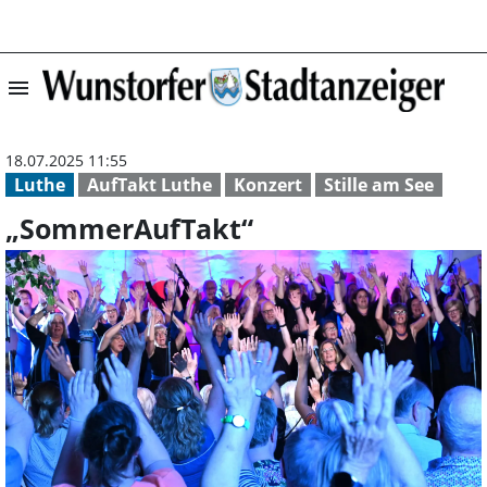
menu
„SommerAufTakt“
18.07.2025 11:55
Luthe
AufTakt Luthe
Konzert
Stille am See
„SommerAufTakt“