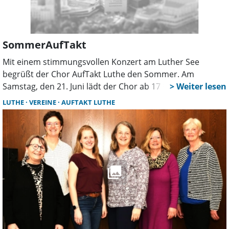
SommerAufTakt
Mit einem stimmungsvollen Konzert am Luther See
begrüßt der Chor AufTakt Luthe den Sommer. Am
Samstag, den 21. Juni lädt der Chor ab 17 Uhr auf den Hof
von Christian Stille (Seeweg 14) zu einem musikalischen
LUTHE
VEREINE
AUFTAKT LUTHE
Abend unter freiem Himmel ein. Der Einlass beginnt um
16.30 Uhr, der Eintritt ist frei.