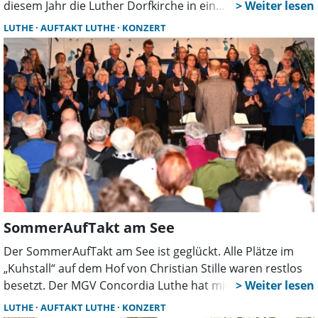
diesem Jahr die Luther Dorfkirche in ein
Weihnachtswunderland. Das Konzert beginnt am
LUTHE
AUFTAKT LUTHE
KONZERT
Sonntag, den 15. Dezember um 17 Uhr (Einlass ab 16.40
Uhr).
SommerAufTakt am See
Der SommerAufTakt am See ist geglückt. Alle Plätze im
„Kuhstall“ auf dem Hof von Christian Stille waren restlos
besetzt. Der MGV Concordia Luthe hat mit seinem Chor
AufTakt Luthe unter der Leitung von Matthias Schwieger
LUTHE
AUFTAKT LUTHE
KONZERT