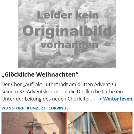
Infos unter www.auftakt-luthe.de.
„Glöckliche Weihnachten“
Der Chor „AufTakt Luthe“ lädt am dritten Advent zu
seinem 37. Adventskonzert in die Dorfkirche Luthe ein.
Unter der Leitung des neuen Chorleiters Lukas Maidhof
erwartet die Besucher ein festliches Programm mit
WUNSTORF
KONZERT
CORVINUS
Weihnachtsliedern, einer Geschichte und gemeinsamen
Gesängen. Der Eintritt ist frei.