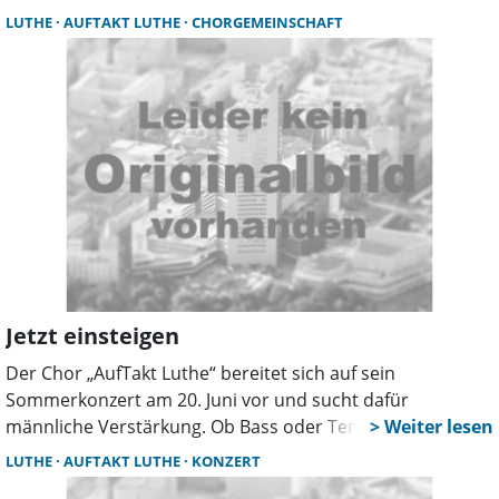
zeigt sich der Chor bestens aufgestellt. 2026 stehen
LUTHE
AUFTAKT LUTHE
CHORGEMEINSCHAFT
mehrere Highlights sowie vermehrte Auftritte bei privaten
Events an.
Jetzt einsteigen
Der Chor „AufTakt Luthe“ bereitet sich auf sein
Sommerkonzert am 20. Juni vor und sucht dafür
männliche Verstärkung. Ob Bass oder Tenor – alle
Stimmen sind willkommen. Geprobt wird mittwochs von
LUTHE
AUFTAKT LUTHE
KONZERT
19 bis 21 Uhr im Gemeindehaus der Corvinus-Kirche.