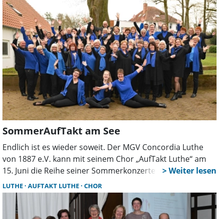
und dem Programm dieser Veranstaltung den Nerv des
Publikums getroffen.
SommerAufTakt am See
Endlich ist es wieder soweit. Der MGV Concordia Luthe
von 1887 e.V. kann mit seinem Chor „AufTakt Luthe“ am
15. Juni die Reihe seiner Sommerkonzerte nach langer
Pause fortsetzen. Für das Publikum ist auf dem Hof von
LUTHE
AUFTAKT LUTHE
CHOR
Christian Stille ein abwechslungsreiches Programm
geplant.