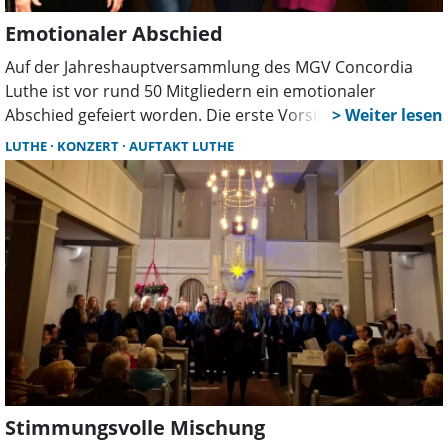
Emotionaler Abschied
Auf der Jahreshauptversammlung des MGV Concordia
Luthe ist vor rund 50 Mitgliedern ein emotionaler
Abschied gefeiert worden. Die erste Vorsitzende Sigrid
Harp und die Schriftführerin Jasmina Knauer gaben ihre
LUTHE
KONZERT
AUFTAKT LUTHE
Ämter weiter.
Stimmungsvolle Mischung