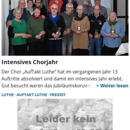
Intensives Chorjahr
Der Chor „AufTakt Luthe“ hat im vergangenen Jahr 13
Auftritte absolviert und damit ein intensives Jahr erlebt.
Gut besucht waren das Jubiläumskonzert im Stadttheater
und das traditionelle Adventskonzert in der Luther Kirche.
LUTHE
AUFTAKT LUTHE
FREIZEIT