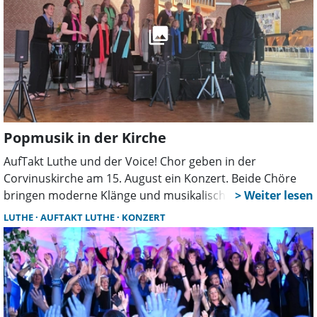
Popmusik in der Kirche
AufTakt Luthe und der Voice! Chor geben in der
Corvinuskirche am 15. August ein Konzert. Beide Chöre
bringen moderne Klänge und musikalische Erinnerungen
mit. Die Serenade beginnt um 18 Uhr und verspricht ein
LUTHE
AUFTAKT LUTHE
KONZERT
abwechslungsreiches Programm mit Popsongs aus
mehreren Jahrzehnten.