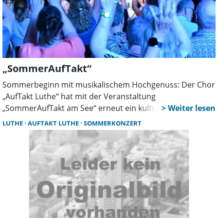
„SommerAufTakt“
Sommerbeginn mit musikalischem Hochgenuss: Der Chor
„AufTakt Luthe“ hat mit der Veranstaltung
„SommerAufTakt am See“ erneut ein kulturelles Highlight
gesetzt. Der stimmungsvolle „Kuhstall“ auf dem Hof von
LUTHE
AUFTAKT LUTHE
SOMMERKONZERT
Christian Stille war bis auf den letzten Platz gefüllt – und
das Publikum zeigte sich begeistert.