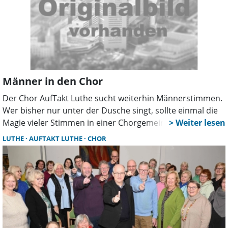
Männer in den Chor
Der Chor AufTakt Luthe sucht weiterhin Männerstimmen.
Wer bisher nur unter der Dusche singt, sollte einmal die
Magie vieler Stimmen in einer Chorgemeinschaft
ausprobieren. Zum Beispiel am Dienstag, den 13. Februar
LUTHE
AUFTAKT LUTHE
CHOR
in der Zeit von 19 bis 20.30 Uhr im Luther
Dorfgemeinschaftshaus. Vorkenntnisse sind nicht
erforderlich, lediglich Spaß und die Lust am Singen. Der
Chor übt leichte Pop- und Gospelsongs. Wer Interesse
hat, kann sich unter 05031/972120 oder per E-Mail unter
info@auftakt-luthe.de anmelden.