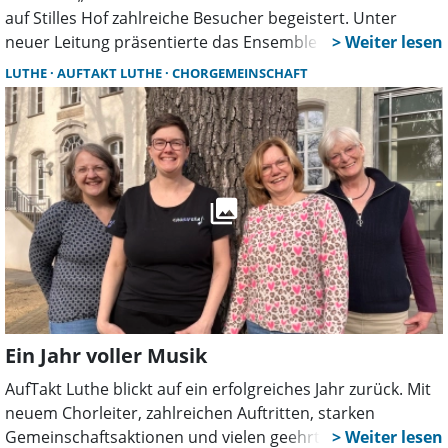
auf Stilles Hof zahlreiche Besucher begeistert. Unter
neuer Leitung präsentierte das Ensemble ein vielseitiges
Programm rund um das Motto „Sommer im Regen“. Trotz
LUTHE
AUFTAKT LUTHE
CHORGEMEINSCHAFT
großer Hitze waren alle Plätze besetzt.
Ein Jahr voller Musik
AufTakt Luthe blickt auf ein erfolgreiches Jahr zurück. Mit
neuem Chorleiter, zahlreichen Auftritten, starken
Gemeinschaftsaktionen und vielen geehrten Mitgliedern