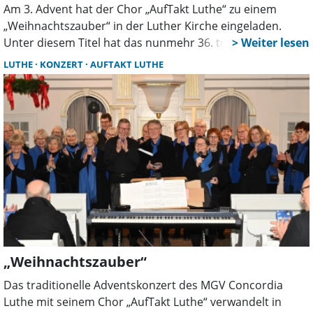
Am 3. Advent hat der Chor „AufTakt Luthe“ zu einem
„Weihnachtszauber“ in der Luther Kirche eingeladen.
Unter diesem Titel hat das nunmehr 36. traditionelle
Adventskonzert die Kirche bis auf den allerletzten Platz
LUTHE
KONZERT
AUFTAKT LUTHE
gefüllt.
„Weihnachtszauber“
Das traditionelle Adventskonzert des MGV Concordia
Luthe mit seinem Chor „AufTakt Luthe“ verwandelt in