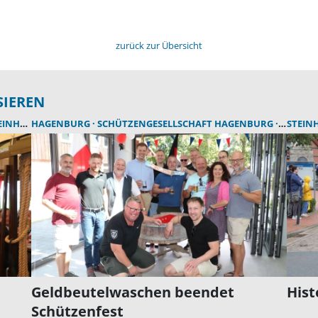
zurück zur Übersicht
SIEREN
UDER MEER
HAGENBURG
SCHÜTZENGESELLSCHAFT HAGENBURG
SCHÜTZ
STEIN
Geldbeutelwaschen beendet
His
Schützenfest