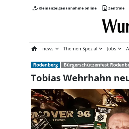
how_to_reg
contact_page
Kleinanzeigenannahme online
Zentrale
home
expand_more
expand_more
expand_more
news
Themen Spezial
Jobs
A
Rodenberg
Bürgerschützenfest Rodenb
Tobias Wehrhahn neue