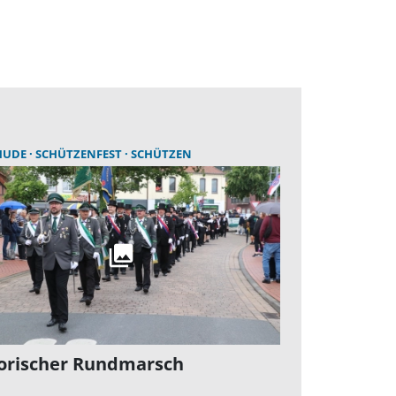
ENFEST
HUDE
SCHÜTZENFEST
SCHÜTZEN
torischer Rundmarsch