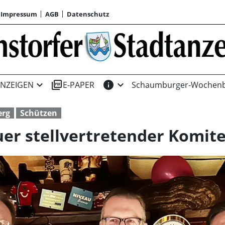
Impressum
AGB
Datenschutz
expand_more
picture_as_pdf
info
expand_more
NZEIGEN
E-PAPER
Schaumburger-Wochenb
erg
Schützen
r stellvertretender Komite