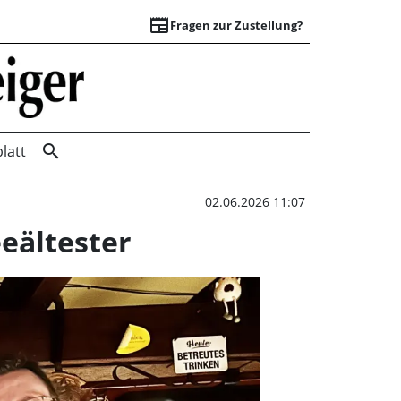
newspaper
Fragen zur Zustellung?
Tobias Wehrhahn ne
search
latt
02.06.2026 11:07
eältester