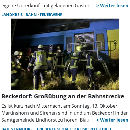
eigene Unterkunft mit geladenen Gästen seiner
Bestimmung übergab. Endlich eine verlässliche
LANDKREIS
BAHN
FEUERWEHR
Unterkunft, „nachdem wir sogar eine Zeitlang heimatlos
in Bad Nenndorf waren“, stellte Philip Tölke als Leitung
der DRK-Kreisbereitschaft gegenüber dieser Zeitung
während der Einweihungsfeier, in der 20 Mitgliedern der
DRK-Bereitschaft Bad Nenndorf die Hochwasser-
Ehrennadel der Niedersächsischen Landesregierung für
ihre Hochwassereinsätze im Jahr 2023 verliehen wurde.
Beckedorf: Großübung an der Bahnstrecke
Es ist kurz nach Mitternacht am Sonntag, 13. Oktober,
Martinshorn und Sirenen sind in und um Beckedorf in der
Samtgemeinde Lindhorst zu hören, Blaulicht erhellt den
Nachthimmel. Ein Disponent in der Integrierten
BAD NENNDORF
DRK BEREITSCHAFT
KREISBEREITSCHAFT