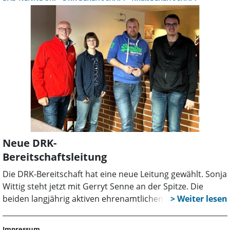
Regionalleitstelle Schaumburg/Nienburg nahm gegen
Mitternacht einen Notruf entgegen und alarmierte
aufgrund der Meldung zahlreiche Einsatzkräfte.
Neue DRK-
Bereitschaftsleitung
Die DRK-Bereitschaft hat eine neue Leitung gewählt. Sonja
Wittig steht jetzt mit Gerryt Senne an der Spitze. Die
beiden langjährig aktiven ehrenamtlichen Mitglieder
übernehmen damit die Koordinierung für Sanitätsdienste
und die Mitarbeit im Katastrophenschutz. Der Ortsverein
Impressum