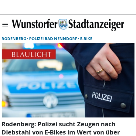
menu
Suchergebnisse 
RODENBERG
POLIZEI BAD NENNDORF
E-BIKE
Rodenberg: Polizei sucht Zeugen nach
Diebstahl von E-Bikes im Wert von über