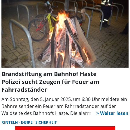
05751/41197 zur Verfügung. Anmeldungen sind bis zum
24. Juni unter der E-Mail-Adresse museum.eulenburg@t-
online.de möglich.
Brandstiftung am Bahnhof Haste
Polizei sucht Zeugen für Feuer am
Fahrradständer
Am Sonntag, den 5. Januar 2025, um 6:30 Uhr meldete ein
Bahnreisender ein Feuer am Fahrradständer auf der
Waldseite des Bahnhofs Haste. Die alarmierten
Einsatzkräfte von Polizei und Feuerwehr stellten fest, dass
RINTELN
E-BIKE
SICHERHEIT
bisher unbekannte Täter das Feuer gelegt hatten. Sie