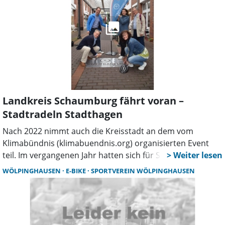
Landkreis Schaumburg fährt voran –
Stadtradeln Stadthagen
Nach 2022 nimmt auch die Kreisstadt an dem vom
Klimabündnis (klimabuendnis.org) organisierten Event
teil. Im vergangenen Jahr hatten sich für Stadthagen
insgesamt 372 Teilnehmer über die App registriert und
WÖLPINGHAUSEN
E-BIKE
SPORTVEREIN WÖLPINGHAUSEN
hatten im Aktionszeitraum zusammen 48.939 Kilometer
absolviert. Mit dem Ergebnis landete die Kreisstadt im
Vergleich mit den anderen Kommunen im Mittelfeld. Auf
Landkreiseben hatten nach Angaben des