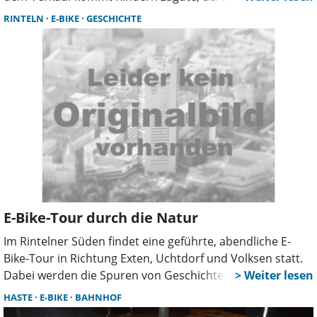
sonst vielleicht unerfüllt blieben.
RINTELN
E-BIKE
GESCHICHTE
E-Bike-Tour durch die Natur
Im Rintelner Süden findet eine geführte, abendliche E-
Bike-Tour in Richtung Exten, Uchtdorf und Volksen statt.
Dabei werden die Spuren von Geschichte und Natur
erkundet. Treffpunkt ist vor dem Museum Eulenburg in
HASTE
E-BIKE
BAHNHOF
Rinteln. Für Rückfragen steht die Telefonnummer