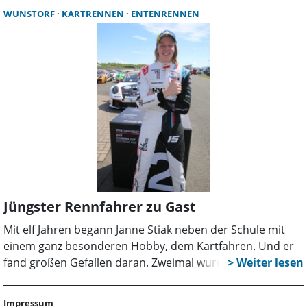
ihre Kinder eine Freizeitbeschäftigung am besten in einer
WUNSTORF
KARTRENNEN
ENTENRENNEN
Halle. Da bot sich eine Kartbahn als Alternative an.
Jüngster Rennfahrer zu Gast
Mit elf Jahren begann Janne Stiak neben der Schule mit
einem ganz besonderen Hobby, dem Kartfahren. Und er
fand großen Gefallen daran. Zweimal wurde Janne
Deutscher Meister in seiner Altersklasse, bei der Kart-
Weltmeisterschaft wurde er Sechster.
Impressum