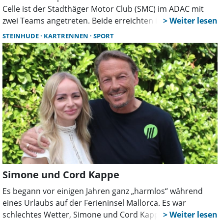
Celle ist der Stadthäger Motor Club (SMC) im ADAC mit
zwei Teams angetreten. Beide erreichten in ihren
Gruppen beachtliche Platzierungen.
STEINHUDE
KARTRENNEN
SPORT
Simone und Cord Kappe
Es begann vor einigen Jahren ganz „harmlos“ während
eines Urlaubs auf der Ferieninsel Mallorca. Es war
schlechtes Wetter, Simone und Cord Kappe suchten für