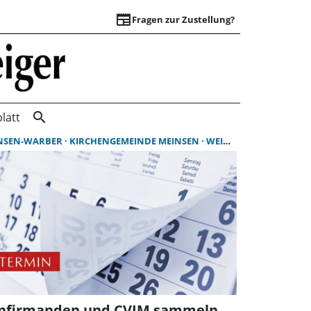
newspaper
Fragen zur Zustellung?
Suchergebnisse | 
search
latt
NSEN-WARBER
KIRCHENGEMEINDE MEINSEN
WEIHNACHTSBÄUME
nfirmanden und CVJM sammeln