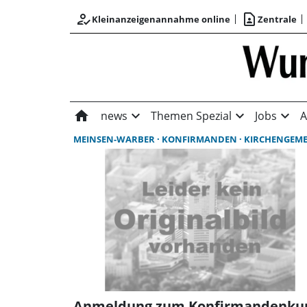
how_to_reg
contact_page
Kleinanzeigenannahme online
Zentrale
home
expand_more
expand_more
expand_more
news
Themen Spezial
Jobs
A
MEINSEN-WARBER
KONFIRMANDEN
KIRCHENGEMEINDE MEI
Anmeldung zum Konfirmandenku