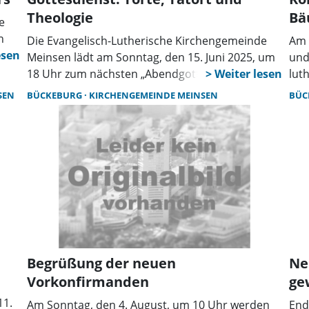
Theologie
Bä
e
n
Die Evangelisch-Lutherische Kirchengemeinde
Am 
Meinsen lädt am Sonntag, den 15. Juni 2025, um
und
er
18 Uhr zum nächsten „Abendgottesdienst
lut
e 7.
zwischen Torte und Tatort” in der Meinser Kirche
CVJ
SEN
BÜCKEBURG
KIRCHENGEMEINDE MEINSEN
BÜC
ein. Im Gottesdienst am Sonntag Trinitatis wird
gem
das Thema „Dreieinigkeit Gottes” behandelt -
den
am
eine komplexe theologische Idee, die jedoch viel
aus
über das Wesen Gottes aussagt. Die
Pro
rden
musikalische Gestaltung des Gottesdienstes
die
übernimmt Ditmar Lampe.
CVJ
ine
abg
och
an 
kei
Spe
Begrüßung der neuen
Ne
Vorkonfirmanden
ge
n
11.
Am Sonntag, den 4. August, um 10 Uhr werden
End