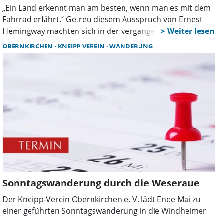
„Ein Land erkennt man am besten, wenn man es mit dem
Fahrrad erfährt.“ Getreu diesem Ausspruch von Ernest
Hemingway machten sich in der vergangenen Woche
sieben Radlerinnen und Radler des Kneipp-Vereins
OBERNKIRCHEN
KNEIPP-VEREIN
WANDERUNG
Obernkirchen und Gäste unter Leitung von Uwe Thissen
mit E-Bikes auf den rund 230 Kilometer langen Weg
zwischen Weser und Steinhuder Meer.
Sonntagswanderung durch die Weseraue
Der Kneipp-Verein Obernkirchen e. V. lädt Ende Mai zu
einer geführten Sonntagswanderung in die Windheimer