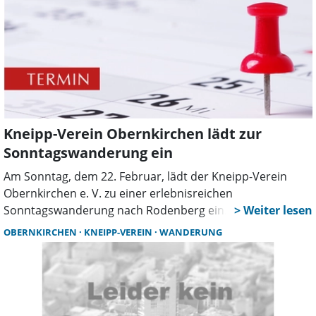
Kneipp-Verein Obernkirchen lädt zur
Sonntagswanderung ein
Am Sonntag, dem 22. Februar, lädt der Kneipp-Verein
Obernkirchen e. V. zu einer erlebnisreichen
Sonntagswanderung nach Rodenberg ein. Die rund acht
Kilometer lange Strecke ist leicht zu bewältigen und bietet
OBERNKIRCHEN
KNEIPP-VEREIN
WANDERUNG
eine Vielzahl an Sehenswürdigkeiten.