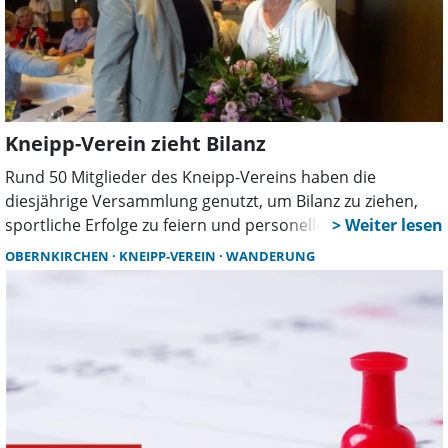
Kneipp-Verein zieht Bilanz
Rund 50 Mitglieder des Kneipp-Vereins haben die
diesjährige Versammlung genutzt, um Bilanz zu ziehen,
sportliche Erfolge zu feiern und personelle Weichen zu
stellen. Neben Ehrungen und Berichten standen auch
OBERNKIRCHEN
KNEIPP-VEREIN
WANDERUNG
Neuwahlen und der Ausblick auf 2026 im Mittelpunkt.