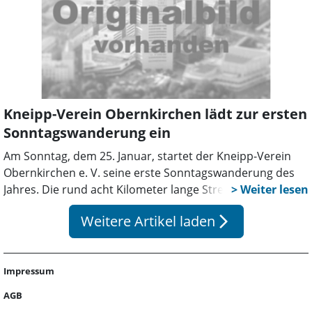
Kneipp-Verein Obernkirchen lädt zur ersten
Sonntagswanderung ein
Am Sonntag, dem 25. Januar, startet der Kneipp-Verein
Obernkirchen e. V. seine erste Sonntagswanderung des
Jahres. Die rund acht Kilometer lange Strecke führt durch
das malerische Naturschutzgebiet Häverner Marsch und
Weitere Artikel laden
arrow_forward_ios
bietet ein einfach zu bewältigendes Naturerlebnis für alle
Teilnehmer.
Impressum
AGB