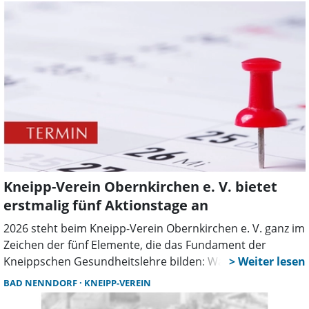
Maschen schützen können, steht im Mittelpunkt einer
Informationsveranstaltung des Kneipp-Vereins
Obernkirchen eingetragener Verein.
Kneipp-Verein Obernkirchen e. V. bietet
erstmalig fünf Aktionstage an
2026 steht beim Kneipp-Verein Obernkirchen e. V. ganz im
Zeichen der fünf Elemente, die das Fundament der
Kneippschen Gesundheitslehre bilden: Wasser,
Bewegung, Ernährung, Heilpflanzen und Lebensordnung.
BAD NENNDORF
KNEIPP-VEREIN
Unter dem Jahresmotto „Fünf gewinnt – die Kraft der