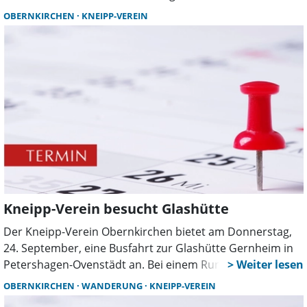
Die Strecke führt unter anderem an der 1782 erbauten
OBERNKIRCHEN
KNEIPP-VEREIN
Langenfelder Wassermühle und dem höchsten
natürlichen Wasserfall Niedersachsens vorbei. Von der
Hochfläche bieten sich Ausblicke auf den Bückeberg und
ins Auetal.
Kneipp-Verein besucht Glashütte
Der Kneipp-Verein Obernkirchen bietet am Donnerstag,
24. September, eine Busfahrt zur Glashütte Gernheim in
Petershagen-Ovenstädt an. Bei einem Rundgang über das
Gelände, der Besichtigung des Glasturms und einer
OBERNKIRCHEN
WANDERUNG
KNEIPP-VEREIN
Schauproduktion erhalten die Teilnehmenden Einblicke in