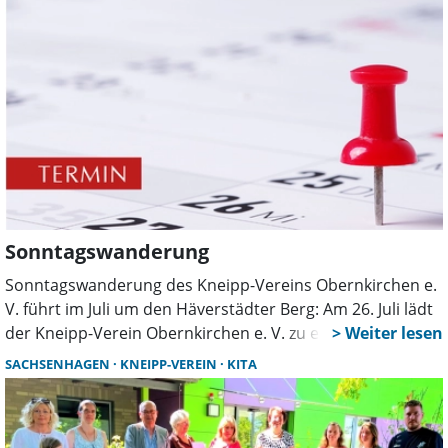
die Geschichte der industriellen Glasherstellung und die
einzelnen Arbeitsschritte der Glasfertigung. Für
Menschen mit eingeschränkter Mobilität wird eine
„Führung im Sitzen“ angeboten. Anschließend ist ein
Cafébesuch geplant.
Sonntagswanderung
Sonntagswanderung des Kneipp-Vereins Obernkirchen e.
V. führt im Juli um den Häverstädter Berg: Am 26. Juli lädt
der Kneipp-Verein Obernkirchen e. V. zu einer
Sonntagswanderung ein.
SACHSENHAGEN
KNEIPP-VEREIN
KITA