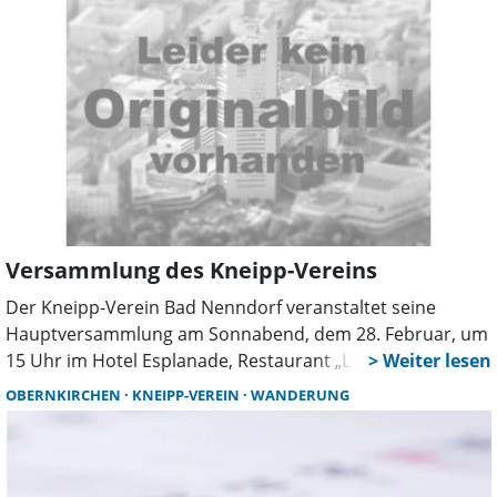
Kneippschen Elemente“ lädt der Verein 2026 erstmals
dazu ein, diese kraftvolle Vielfalt bewusst in den Alltag zu
integrieren. Die fünf Kneippschen Elemente sind die
Grundlage eines ganzheitlichen Konzepts für
Gesundheitsförderung und -prävention, das heute noch
so aktuell ist wie zu Sebastian Kneipps Zeiten.
Versammlung des Kneipp-Vereins
Der Kneipp-Verein Bad Nenndorf veranstaltet seine
Hauptversammlung am Sonnabend, dem 28. Februar, um
15 Uhr im Hotel Esplanade, Restaurant „L´Orangerie“,
Bahnhofstraße 8 A, in Bad Nenndorf. Das Vorstandsteam
OBERNKIRCHEN
KNEIPP-VEREIN
WANDERUNG
hofft auf Teilnahme vieler Mitglieder.