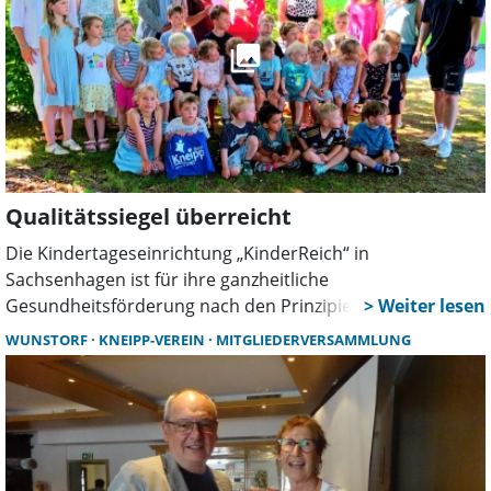
Qualitätssiegel überreicht
Die Kindertageseinrichtung „KinderReich“ in
Sachsenhagen ist für ihre ganzheitliche
Gesundheitsförderung nach den Prinzipien Sebastian
Kneipps ausgezeichnet worden. Vertreter des Kneipp-
WUNSTORF
KNEIPP-VEREIN
MITGLIEDERVERSAMMLUNG
Bundes überreichten Zertifikat, Siegel und Wimpel bei
einer feierlichen Veranstaltung vor Ort.