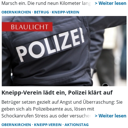
Marsch ein. Die rund neun Kilometer lange Strecke gilt als
leicht und führt durch eine abwechslungsreiche
OBERNKIRCHEN
BETRUG
KNEIPP-VEREIN
Landschaft, die durch den früheren Abbau von Kies und
Sand entstanden ist.
Kneipp-Verein lädt ein, Polizei klärt auf
Betrüger setzen gezielt auf Angst und Überraschung: Sie
geben sich als Polizeibeamte aus, lösen mit
Schockanrufen Stress aus oder versuchen es mit dem
„Enkeltrick“. Wie sich ältere Menschen vor solchen
OBERNKIRCHEN
KNEIPP-VEREIN
AKTIONSTAG