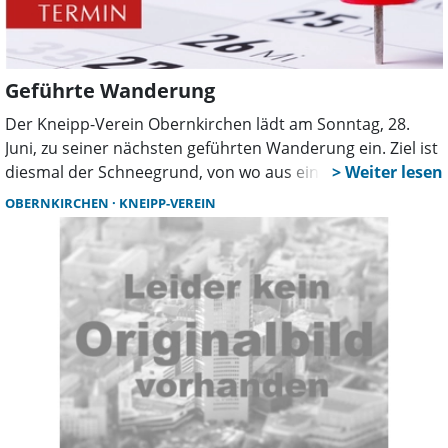
Geführte Wanderung
Der Kneipp-Verein Obernkirchen lädt am Sonntag, 28.
Juni, zu seiner nächsten geführten Wanderung ein. Ziel ist
diesmal der Schneegrund, von wo aus eine rund 8,5
Kilometer lange Strecke durch die abwechslungsreiche
OBERNKIRCHEN
KNEIPP-VEREIN
Landschaft führt.