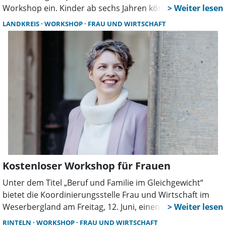
Workshop ein. Kinder ab sechs Jahren können auf eine
Entdeckungsreise in die Welt der Urzeitgiganten gehen
LANDKREIS
WORKSHOP
FRAU UND WIRTSCHAFT
und erfahren, welche Dinosaurier in der Region ihre
Spuren hinterlassen haben. Nach einer Einführung im
Museum, bei der Trittsiegel, Zähne und Knochen
vorgestellt werden, dürfen die jungen Teilnehmer in der
Museumswerkstatt kreativ werden. Jedes Kind hat die
Möglichkeit, seinen eigenen Dinosaurier aus Ton zu
formen. Das Programm endet gegen 14 Uhr.
Kostenloser Workshop für Frauen
Unter dem Titel „Beruf und Familie im Gleichgewicht“
bietet die Koordinierungsstelle Frau und Wirtschaft im
Weserbergland am Freitag, 12. Juni, einen kostenlosen
Workshop für Frauen an. Von 14.30 bis 17.30 Uhr geht es
RINTELN
WORKSHOP
FRAU UND WIRTSCHAFT