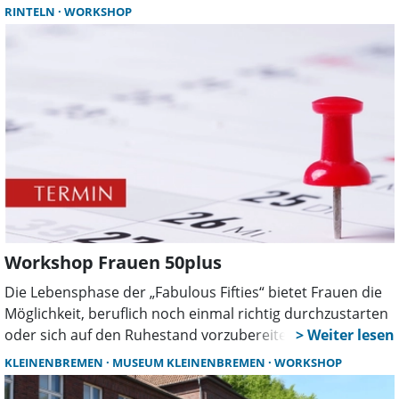
Bewegung bei Arthrose ein. Die Veranstaltung findet in
RINTELN
WORKSHOP
Flo's Fitness-Studio, Vehlener Straße 20 in Obernkirchen,
statt.
Workshop Frauen 50plus
Die Lebensphase der „Fabulous Fifties“ bietet Frauen die
Möglichkeit, beruflich noch einmal richtig durchzustarten
oder sich auf den Ruhestand vorzubereiten. Der
kostenlose Workshop „Frauen 50plus – wenn nicht jetzt,
KLEINENBREMEN
MUSEUM KLEINENBREMEN
WORKSHOP
wann dann?“ lädt Frauen ein, ihre beruflichen Ziele neu zu