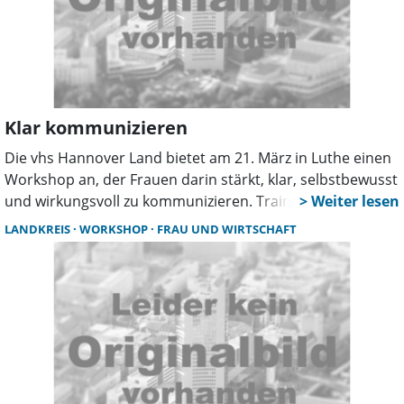
Klar kommunizieren
Die vhs Hannover Land bietet am 21. März in Luthe einen
Workshop an, der Frauen darin stärkt, klar, selbstbewusst
und wirkungsvoll zu kommunizieren. Trainerin Susanne
Kolze vermittelt praxisnahe Methoden für Alltag und
LANDKREIS
WORKSHOP
FRAU UND WIRTSCHAFT
Beruf sowie hilfreiche Strategien zur Selbst- und
Fremdwahrnehmung.