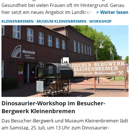
Gesundheit bei vielen Frauen oft im Hintergrund. Genau
hier setzt ein neues Angebot im Landkreis Schaumburg
an: Mit dem ersten „Tag der Frauengesundheit“ entsteht
KLEINENBREMEN
MUSEUM KLEINENBREMEN
WORKSHOP
ein Raum für Austausch, Information und gegenseitige
Unterstützung.
Dinosaurier-Workshop im Besucher-
Bergwerk Kleinenbremen
Das Besucher-Bergwerk und Museum Kleinenbremen lädt
am Samstag, 25. Juli, um 13 Uhr zum Dinosaurier-