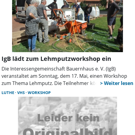
vorgestellt werden, dürfen die jungen Teilnehmer in der
Museumswerkstatt kreativ werden. Jedes Kind hat die
Möglichkeit, seinen eigenen Dinosaurier aus Ton zu
formen. Das Programm endet gegen 16 Uhr.
IgB lädt zum Lehmputzworkshop ein
Die Interessengemeinschaft Bauernhaus e. V. (IgB)
veranstaltet am Sonntag, dem 17. Mai, einen Workshop
zum Thema Lehmputz. Die Teilnehmer können dabei auch
selbst Hand anlegen und praktische Erfahrungen
LUTHE
VHS
WORKSHOP
sammeln.