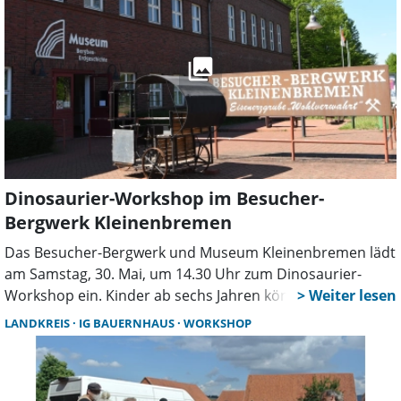
der privaten Altersvorsorge. Referentin ist die
Existenzgründungsberaterin Kirstin von Blomberg.
Dinosaurier-Workshop im Besucher-
Bergwerk Kleinenbremen
Das Besucher-Bergwerk und Museum Kleinenbremen lädt
am Samstag, 30. Mai, um 14.30 Uhr zum Dinosaurier-
Workshop ein. Kinder ab sechs Jahren können auf eine
Entdeckungsreise in die Welt der Urzeitgiganten gehen
LANDKREIS
IG BAUERNHAUS
WORKSHOP
und erfahren, welche Dinosaurier in der Region ihre
Spuren hinterlassen haben. Nach einer Einführung im
Museum, bei der Trittsiegel, Zähne und Knochen