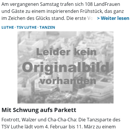
Am vergangenen Samstag trafen sich 108 LandFrauen
und Gäste zu einem inspirierenden Frühstück, das ganz
im Zeichen des Glücks stand. Die erste Vorsitzende,
Kirsten Katurbe, eröffnete den Vormittag mit einem
LUTHE
TSV LUTHE
TANZEN
Gedicht von Clemens Brentano und gab einen Ausblick
auf die kommenden Jahre bis 2026.
Mit Schwung aufs Parkett
Foxtrott, Walzer und Cha-Cha-Cha: Die Tanzsparte des
TSV Luthe lädt vom 4. Februar bis 11. März zu einem