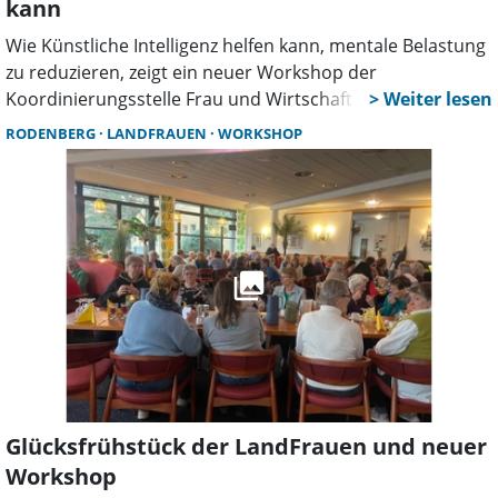
kann
Wie Künstliche Intelligenz helfen kann, mentale Belastung
zu reduzieren, zeigt ein neuer Workshop der
Koordinierungsstelle Frau und Wirtschaft im
Weserbergland. Unter dem Titel „Mental Load reduzieren
RODENBERG
LANDFRAUEN
WORKSHOP
durch KI“ erfahren Teilnehmerinnen, wie digitale Tools
und Anwendungen mehr Struktur in den Alltag bringen
und damit Stress abbauen können.
Glücksfrühstück der LandFrauen und neuer
Workshop