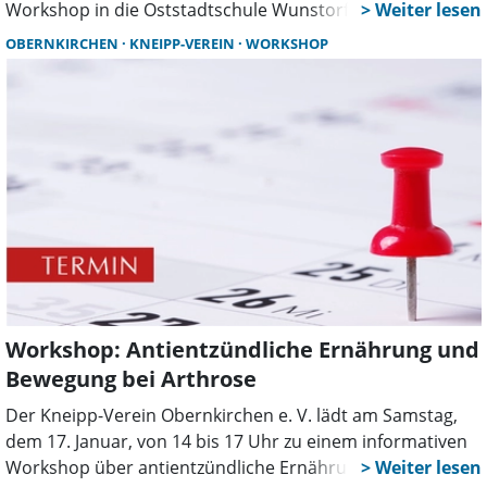
Workshop in die Oststadtschule Wunstorf ein. An sechs
Abenden lernen Paare beliebte Gesellschaftstänze – ideal
OBERNKIRCHEN
KNEIPP-VEREIN
WORKSHOP
auch als Vorbereitung für „Tanz in den Frühling“.
Workshop: Antientzündliche Ernährung und
Bewegung bei Arthrose
Der Kneipp-Verein Obernkirchen e. V. lädt am Samstag,
dem 17. Januar, von 14 bis 17 Uhr zu einem informativen
Workshop über antientzündliche Ernährung und