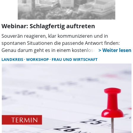
Webinar: Schlagfertig auftreten
Souverän reagieren, klar kommunizieren und in
spontanen Situationen die passende Antwort finden:
Genau darum geht es in einem kostenlosen Webinar für
Frauen, das die Koordinierungsstelle Frau und Wirtschaft
LANDKREIS
WORKSHOP
FRAU UND WIRTSCHAFT
im Weserbergland anbietet. Unter dem Titel „Sicher und
souverän kommunizieren: Souveränität und
Schlagfertigkeit“ leitet Dozentin Julia Munack von
Dialogwerk die Veranstaltung.