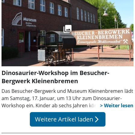
definieren und die Weichen für die kommenden Jahre zu
stellen.
Dinosaurier-Workshop im Besucher-
Bergwerk Kleinenbremen
Das Besucher-Bergwerk und Museum Kleinenbremen lädt
am Samstag, 17. Januar, um 13 Uhr zum Dinosaurier-
Workshop ein. Kinder ab sechs Jahren können auf eine
Entdeckungsreise in die Welt der Urzeitgiganten gehen
Weitere Artikel laden
arrow_forward_ios
und erfahren, welche Dinosaurier in der Region ihre
Spuren hinterlassen haben. Nach einer Einführung im
Museum, bei der Trittsiegel, Zähne und Knochen