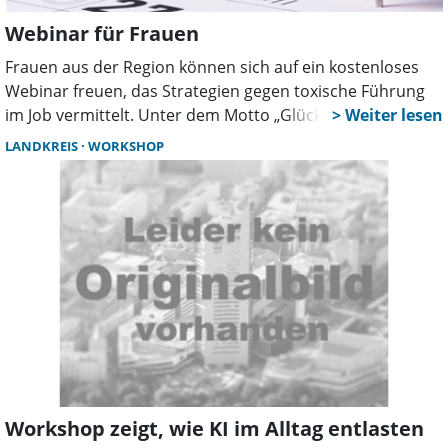
Webinar für Frauen
Frauen aus der Region können sich auf ein kostenloses
Webinar freuen, das Strategien gegen toxische Führung
im Job vermittelt. Unter dem Motto „Glücklicher im Job
trotz toxischer Führung“ beleuchtet die Veranstaltung,
LANDKREIS
WORKSHOP
wie Choleriker-Chefs, fehlende Wertschätzung und
schlechte Kommunikation bewältigt werden können –
ohne Kündigung oder Chefwechsel.
Workshop zeigt, wie KI im Alltag entlasten