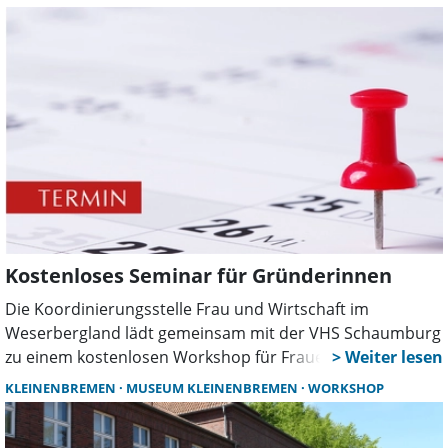
in der VHS Rinteln darum, wie sich Beruf, Familie und
eigene Bedürfnisse besser miteinander vereinbaren
lassen.
Kostenloses Seminar für Gründerinnen
Die Koordinierungsstelle Frau und Wirtschaft im
Weserbergland lädt gemeinsam mit der VHS Schaumburg
zu einem kostenlosen Workshop für Frauen ein, die eine
Selbstständigkeit planen oder sich bereits in der
KLEINENBREMEN
MUSEUM KLEINENBREMEN
WORKSHOP
Gründung befinden. Im Fokus stehen finanzielle
Absicherung, realistische Kalkulationen und die Planung