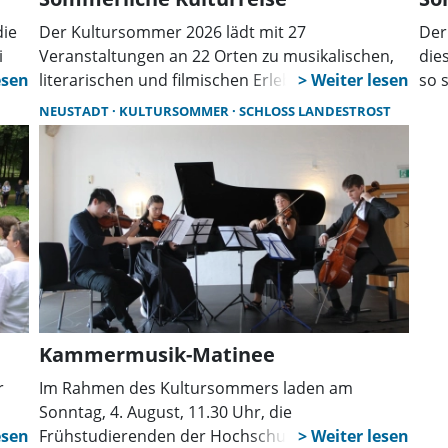
die
Der Kultursommer 2026 lädt mit 27
Der
i
Veranstaltungen an 22 Orten zu musikalischen,
die
literarischen und filmischen Erlebnissen ein. Von
so 
h-
Konzerten über Zauberei bis hin zu Kino im
kam
NEUSTADT
KULTURSOMMER
SCHLOSS LANDESTROST
Freibad erwartet Besucher zwischen Juli und
ANT
August ein abwechslungsreiches Programm für
poe
alle Generationen.
Kammermusik-Matinee
r
Im Rahmen des Kultursommers laden am
Sonntag, 4. August, 11.30 Uhr, die
Frühstudierenden der Hochschule für Musik,