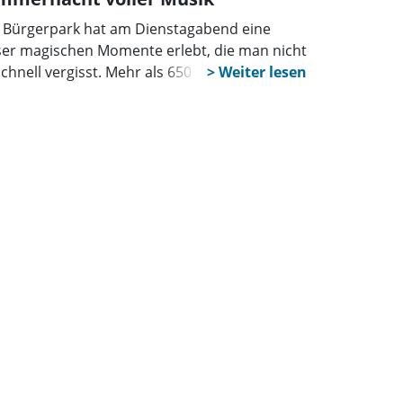
 Bürgerpark hat am Dienstagabend eine
ser magischen Momente erlebt, die man nicht
schnell vergisst. Mehr als 650 Besucher
en zur Naturbühne, um die Kölner Band
IGUA zu hören. Sie wurden mit einer
tisch-musikalischen Weltreise belohnt.