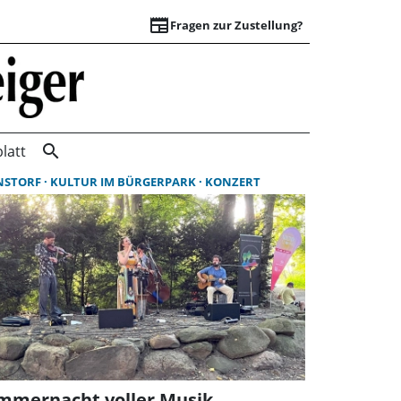
newspaper
Fragen zur Zustellung?
Suchergebnisse | 
search
latt
NSTORF
KULTUR IM BÜRGERPARK
KONZERT
mmernacht voller Musik