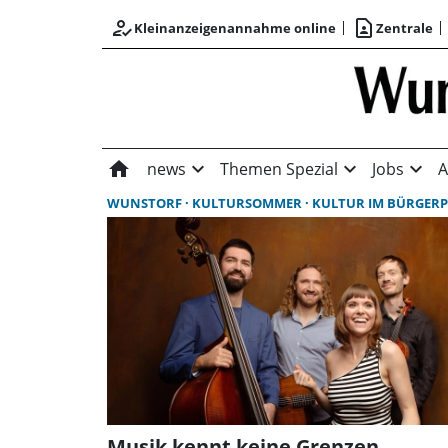
how_to_reg
contact_page
Kleinanzeigenannahme online
Zentrale
home
expand_more
expand_more
expand_more
news
Themen Spezial
Jobs
A
WUNSTORF
KULTURSOMMER
KULTUR IM BÜRGER
Musik kennt keine Grenzen