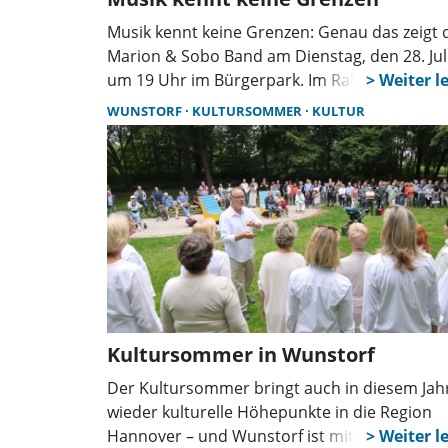
Musik kennt keine Grenzen: Genau das zeigt 
Marion & Sobo Band am Dienstag, den 28. Jul
um 19 Uhr im Bürgerpark. Im Rahmen des
Kultursommers der Region bringt die deutsc
WUNSTORF
KULTURSOMMER
KULTUR
französisch-polnische Formation ihre ganz
eigene Mischung aus Globaler Musik und
vokalem Jazz auf die Bühne.
Kultursommer in Wunstorf
Der Kultursommer bringt auch in diesem Jah
wieder kulturelle Höhepunkte in die Region
Hannover – und Wunstorf ist mittendrin. Mit