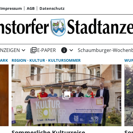
Impressum
AGB
Datenschutz
expand_more
picture_as_pdf
info
expand_more
NZEIGEN
E-PAPER
Schaumburger-Wochenb
PARK
REGION
KULTUR
KULTURSOMMER
WU
Sommerliche Kulturreise
So