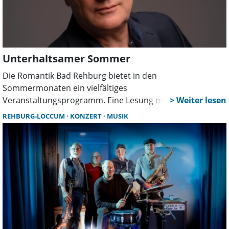
Unterhaltsamer Sommer
Die Romantik Bad Rehburg bietet in den
Sommermonaten ein vielfältiges
Veranstaltungsprogramm. Eine Lesung mit dem
Schauspieler Stefan Merki findet am 26. Juni statt. Er liest
REHBURG-LOCCUM
KONZERT
MUSIK
aus „Schloss Gripsholm” vor.