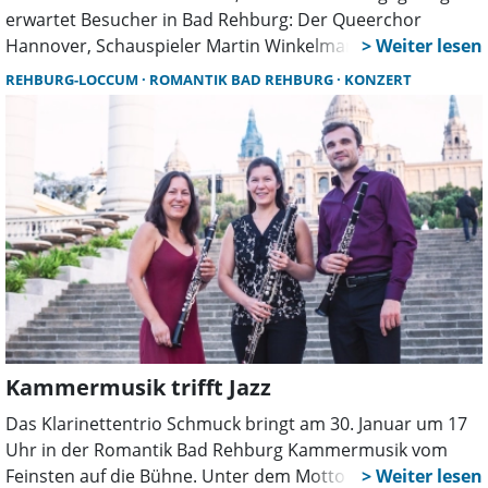
erwartet Besucher in Bad Rehburg: Der Queerchor
Hannover, Schauspieler Martin Winkelmann und der
Gospelchor Rehburg-Loccum gestalten am 30. Mai ein
REHBURG-LOCCUM
ROMANTIK BAD REHBURG
KONZERT
abwechslungsreiches Programm – bei freiem Eintritt.
Kammermusik trifft Jazz
Das Klarinettentrio Schmuck bringt am 30. Januar um 17
Uhr in der Romantik Bad Rehburg Kammermusik vom
Feinsten auf die Bühne. Unter dem Motto „Von Klassik bis