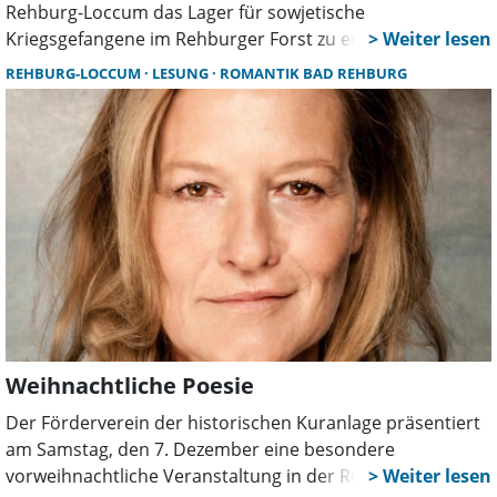
Rehburg-Loccum das Lager für sowjetische
Kriegsgefangene im Rehburger Forst zu erforschen. Die
Ergebnisse aus Archäologie und Recherche wurden nun
REHBURG-LOCCUM
LESUNG
ROMANTIK BAD REHBURG
in einer Ausstellung, die noch bis zum 23. März 2025 in
der Romantik Bad Rehburg zu sehen ist,
zusammengefasst.
Weihnachtliche Poesie
Der Förderverein der historischen Kuranlage präsentiert
am Samstag, den 7. Dezember eine besondere
vorweihnachtliche Veranstaltung in der Romantik Bad