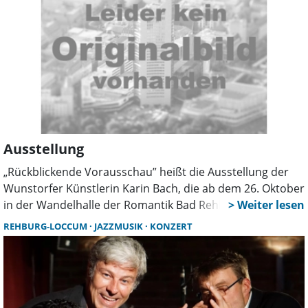
Ausstellung
„Rückblickende Vorausschau” heißt die Ausstellung der
Wunstorfer Künstlerin Karin Bach, die ab dem 26. Oktober
in der Wandelhalle der Romantik Bad Rehburg zu sehen
sein wird. Die graphischen Arbeiten zeigen einen
REHBURG-LOCCUM
JAZZMUSIK
KONZERT
Ausschnitt aus 40 Jahren künstlerischer Tätigkeit. Es geht
um Zeit, Wahrnehmung und Transformation. Die
Vernissage ist am Samstag, den 26. Oktober um 17 Uhr.
Die Öffnungszeiten sind Mittwoch bis Sonntag von 10 bis
17 Uhr. Der Eintritt ist frei.