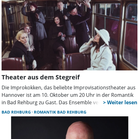
Badehaus.
Theater aus dem Stegreif
Die Improkokken, das beliebte Improvisationstheater aus
Hannover ist am 10. Oktober um 20 Uhr in der Romantik
in Bad Rehburg zu Gast. Das Ensemble verspricht einen
Theaterabend mit ungewisser Entwicklung.
BAD REHBURG
ROMANTIK BAD REHBURG