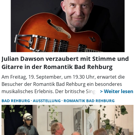
Julian Dawson verzaubert mit Stimme und
Gitarre in der Romantik Bad Rehburg
Am Freitag, 19. September, um 19.30 Uhr, erwartet die
Besucher der Romantik Bad Rehburg ein besonderes
musikalisches Erlebnis. Der britische Singer-Songwriter
Julian Dawson wird mit seiner unverwechselbaren Stimme
BAD REHBURG
AUSSTELLUNG
ROMANTIK BAD REHBURG
und seiner Gitarre das Publikum in seinen Bann ziehen.
Dawson, der in Städten wie London, New Orleans,
Nashville und New York Schallplatten produzierte,
präsentiert eine Auswahl seiner Songs, die stilistische
Grenzen überschreiten und dennoch individuell und