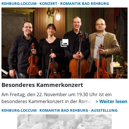
Rehburg: Die zauberhafte Schauspielerin Suzanne von
REHBURG-LOCCUM
KONZERT
ROMANTIK BAD REHBURG
Borsody ist zu Gast.
Besonderes Kammerkonzert
Am Freitag, den 22. November um 19.30 Uhr ist ein
besonderes Kammerkonzert in der Romantik zu erleben.
REHBURG-LOCCUM
ROMANTIK BAD REHBURG
AUSSTELLUNG