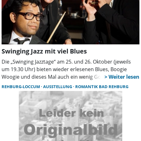
Swinging Jazz mit viel Blues
Die „Swinging Jazztage“ am 25. und 26. Oktober (jeweils
um 19.30 Uhr) bieten wieder erlesenen Blues, Boogie
Woogie und dieses Mal auch ein wenig Gospel-Feeling: Am
Freitag steht mit Janice Harrington eine große Dame des
REHBURG-LOCCUM
AUSSTELLUNG
ROMANTIK BAD REHBURG
Jazz, Gospel und Blues auf der Bühne und am
Samstagabend trifft die Bluesgröße Abi Wallenstein auf
das Boogielicious-Trio.