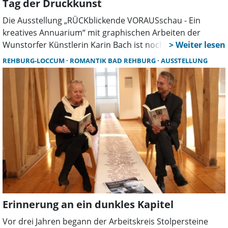
Tag der Druckkunst
Die Ausstellung „RÜCKblickende VORAUSschau - Ein
kreatives Annuarium“ mit graphischen Arbeiten der
Wunstorfer Künstlerin Karin Bach ist noch bis zum 23.
März in der Wandelhalle der Romantik Bad Rehburg zu
REHBURG-LOCCUM
ROMANTIK BAD REHBURG
AUSSTELLUNG
sehen. Am 15. März ist auch die Künstlerin vor Ort.
Erinnerung an ein dunkles Kapitel
Vor drei Jahren begann der Arbeitskreis Stolpersteine