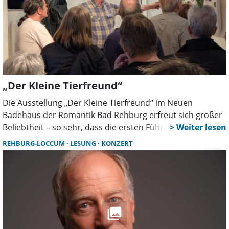
kommunikativ bleiben.
„Der Kleine Tierfreund“
Die Ausstellung „Der Kleine Tierfreund“ im Neuen
Badehaus der Romantik Bad Rehburg erfreut sich großer
Beliebtheit – so sehr, dass die ersten Führungen mit
Dietmar Wischmeyer rasch ausgebucht waren. Nun gibt
REHBURG-LOCCUM
LESUNG
KONZERT
es gute Nachrichten für alle, die bislang leer ausgingen.