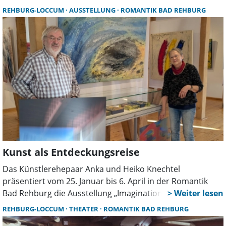
Jazz“ erwartet die Gäste ein abwechslungsreiches
REHBURG-LOCCUM
AUSSTELLUNG
ROMANTIK BAD REHBURG
Programm mit Klassik, Filmmusik, Tango und Jazz –
lebendig moderiert und virtuos gespielt.
Kunst als Entdeckungsreise
Das Künstlerehepaar Anka und Heiko Knechtel
präsentiert vom 25. Januar bis 6. April in der Romantik
Bad Rehburg die Ausstellung „Imagination“. Gezeigt
werden abstrakte Fotografie, Malerei, Skulpturen und
REHBURG-LOCCUM
THEATER
ROMANTIK BAD REHBURG
Lyrik. Eröffnung ist am 25. Januar um 15 Uhr im Neuen