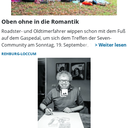
Oben ohne in die Romantik
Roadster- und Oldtimerfahrer wippen schon mit dem Fuß
auf dem Gaspedal, um sich dem Treffen der Seven-
Community am Sonntag, 19. September, 11 Uhr, im Park
der Romantik Bad Rehburg anschließen zu können.
REHBURG-LOCCUM