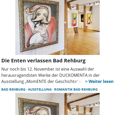
beziehungsunfähig zu sein, die große Liebe als Märchen
abzutun und ihre neu gewonnene Freiheit voll und ganz
zu genießen. Soweit der Plan. Denn das ist alles leichter
gesagt, als getan.
Die Enten verlassen Bad Rehburg
Nur noch bis 12. November ist eine Auswahl der
herausragendsten Werke der DUCKOMENTA in der
Ausstellung „MomENTE der Geschichte“ in der Romantik
Bad Rehburg zu sehen. Ob Duckfretete, Mona Lisa oder
BAD REHBURG
AUSSTELLUNG
ROMANTIK BAD REHBURG
Che Duckevara, Klassisches oder Modernes: (Ikonische)
Meisterwerke der vergangenen drei Jahrtausende werden
in einer frischen Neuinterpretation präsentiert und
halten dem Ernst der großen Geschichte für einen