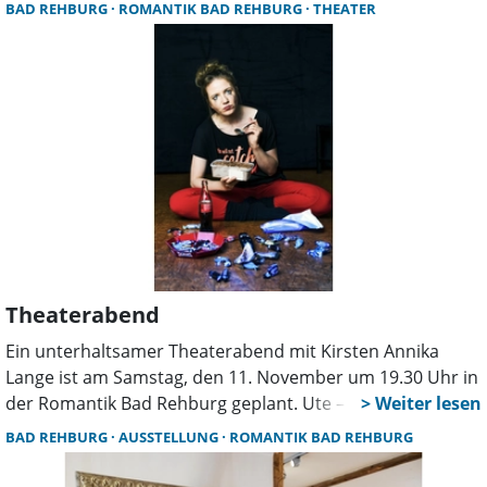
Neuen Badehaus der Romantik Bad Rehburg zu sehen.
BAD REHBURG
ROMANTIK BAD REHBURG
THEATER
Theaterabend
Ein unterhaltsamer Theaterabend mit Kirsten Annika
Lange ist am Samstag, den 11. November um 19.30 Uhr in
der Romantik Bad Rehburg geplant. Ute – Singlefrau
Anfang 40, wohnhaft in einer Berliner WG. Ute gibt nie auf,
BAD REHBURG
AUSSTELLUNG
ROMANTIK BAD REHBURG
sie ist eine Kämpferin. Nach dem Ende ihrer letzten
Beziehung ist sie zu dem Schluss gekommen