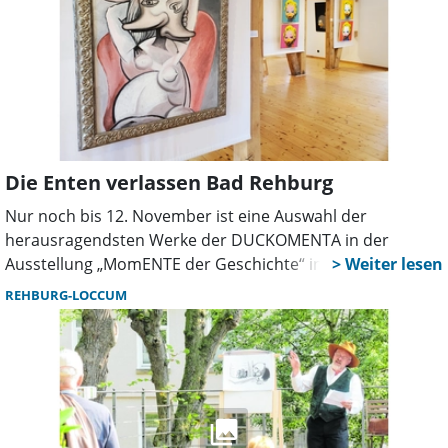
Moment ein Augenzwinkern entgegen. Foto: privat
Die Enten verlassen Bad Rehburg
Nur noch bis 12. November ist eine Auswahl der
herausragendsten Werke der DUCKOMENTA in der
Ausstellung „MomENTE der Geschichte“ in der Romantik
Bad Rehburg zu sehen. Ob Duckfretete, Mona Lisa oder
REHBURG-LOCCUM
Che Duckevara, Klassisches oder Modernes: (Ikonische)
Meisterwerke der vergangenen drei Jahrtausende werden
in einer frischen Neuinterpretation präsentiert und
halten dem Ernst der großen Geschichte für einen
Moment ein Augenzwinkern entgegen. Foto: privat