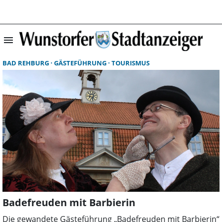
menu
Startseite | Wun
BAD REHBURG
GÄSTEFÜHRUNG
TOURISMUS
Badefreuden mit Barbierin
Die gewandete Gästeführung „Badefreuden mit Barbierin“