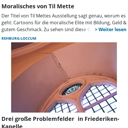
Moralisches von Til Mette
Der Titel von Til Mettes Ausstellung sagt genau, worum es
geht: Cartoons für die moralische Elite mit Bildung, Geld &
gutem Geschmack. Zu sehen sind diese Cartoons in der
Romantik Bad Rehburg. Mette selbst kommt am Sonntag,
REHBURG-LOCCUM
19. September, 11.30 Uhr, um seine Signatur in alles zu
zeichnen, was ihm vorgelegt wird.
Drei große Problemfelder in Friederiken-
Kapelle