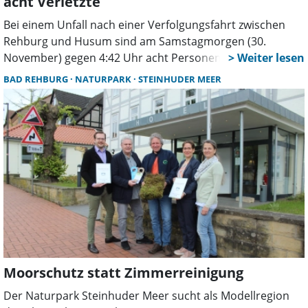
acht Verletzte
Bei einem Unfall nach einer Verfolgungsfahrt zwischen
Rehburg und Husum sind am Samstagmorgen (30.
November) gegen 4:42 Uhr acht Personen verletzt
worden, darunter mehrere Jugendliche und zwei
BAD REHBURG
NATURPARK
STEINHUDER MEER
Polizeibeamte.
Moorschutz statt Zimmerreinigung
Der Naturpark Steinhuder Meer sucht als Modellregion