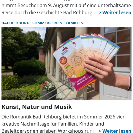
nimmt Besucher am 9. August mit auf eine unterhaltsame
Reise durch die Geschichte Bad Rehburgs. Barbierin
Marie und ihr Gatte erzählen spannende Anekdoten aus
BAD REHBURG
SOMMERFERIEN
FAMILIEN
dem einstigen Kurort und seinen berühmten Gästen.
Kunst, Natur und Musik
Die Romantik Bad Rehburg bietet im Sommer 2026 vier
kreative Nachmittage für Familien. Kinder und
Begleitpersonen erleben Workshops rund um Kunst,