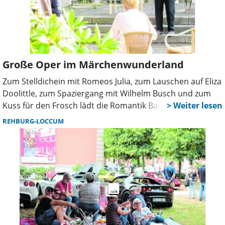
Große Oper im Märchenwunderland
Zum Stelldichein mit Romeos Julia, zum Lauschen auf Eliza
Doolittle, zum Spaziergang mit Wilhelm Busch und zum
Kuss für den Frosch lädt die Romantik Bad Rehburg für
Sonnabend, 4. September, und Sonntag, 5. September,
REHBURG-LOCCUM
ein. Von Musicalmelodien bis zu Märchenerzählungen
erstreckt sich das Programm am Wochenende rund um
den Entdeckertag der Region Hannover.