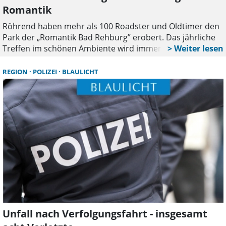
Romantik
Röhrend haben mehr als 100 Roadster und Oldtimer den
Park der „Romantik Bad Rehburg” erobert. Das jährliche
Treffen im schönen Ambiente wird immer beliebter –
auch dann, wenn mangels Restaurant darum gebeten
wird, ein Picknick mitzubringen.
REGION
POLIZEI
BLAULICHT
Unfall nach Verfolgungsfahrt - insgesamt