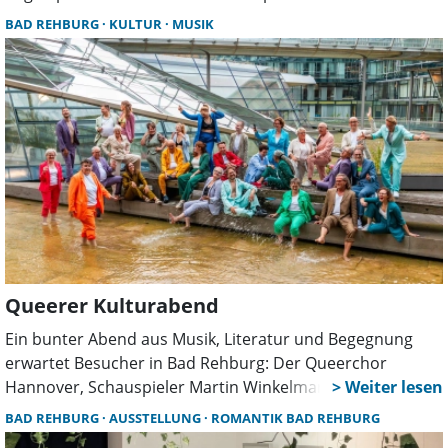
Natur, Literatur und Musik – inspiriert von der Epoche der
BAD REHBURG
KULTUR
MUSIK
Romantik und ihrer Verbindung zur Natur.
Queerer Kulturabend
Ein bunter Abend aus Musik, Literatur und Begegnung
erwartet Besucher in Bad Rehburg: Der Queerchor
Hannover, Schauspieler Martin Winkelmann und der
Gospelchor Rehburg-Loccum gestalten am 30. Mai ein
BAD REHBURG
AUSSTELLUNG
ROMANTIK BAD REHBURG
abwechslungsreiches Programm – bei freiem Eintritt.