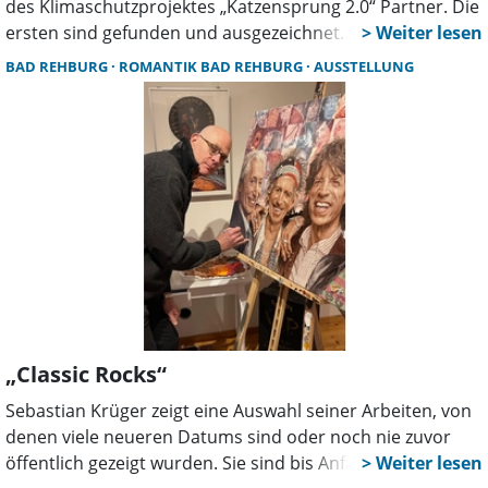
des Klimaschutzprojektes „Katzensprung 2.0“ Partner. Die
ersten sind gefunden und ausgezeichnet. Die Ökologische
Schutzstation (ÖSSM) und das Parkhotel in Bad Rehburg.
BAD REHBURG
ROMANTIK BAD REHBURG
AUSSTELLUNG
„Classic Rocks“
Sebastian Krüger zeigt eine Auswahl seiner Arbeiten, von
denen viele neueren Datums sind oder noch nie zuvor
öffentlich gezeigt wurden. Sie sind bis Anfang April im