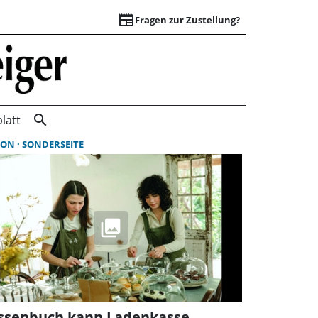
newspaper
Fragen zur Zustellung?
Suchergebnisse | 
search
latt
ION
SONDERSEITE
ssenbuch kann Ladenkasse