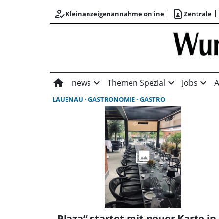
how_to_reg
contact_page
Kleinanzeigenannahme online
Zentrale
home
expand_more
expand_more
expand_more
news
Themen Spezial
Jobs
A
LAUENAU
GASTRONOMIE
GASTRO
„Plaza“ startet mit neuer Karte in