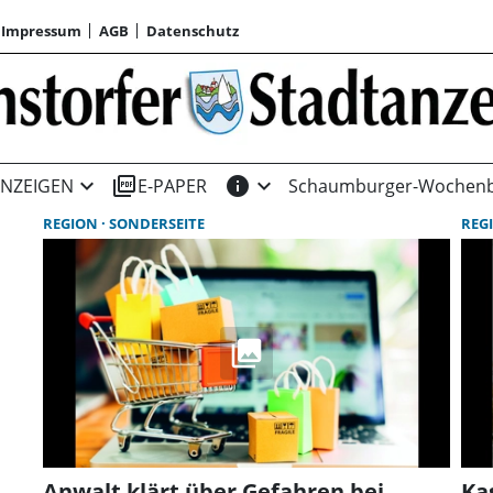
Impressum
AGB
Datenschutz
expand_more
picture_as_pdf
info
expand_more
NZEIGEN
E-PAPER
Schaumburger-Wochenb
REGION
SONDERSEITE
REG
Anwalt klärt über Gefahren bei
Ka