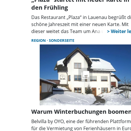
den Frühling
Das Restaurant „Plaza“ in Lauenau begrüßt d
schöne Jahreszeit mit einer neuen Karte. Mit
dieser weitet das Team um Ana und Bojan
Djordjevic das Speiseangebot aus. Viele neue
REGION
SONDERSEITE
Gerichte locken auch zum etwas kürzeren, a
genussvollen Einkehren, sie ergänzen die
bewährte Fine-Dining-Kulinarik.
Warum Winterbuchungen boome
Belvilla by OYO, eine der führenden Plattfor
für die Vermietung von Ferienhäusern in Eur