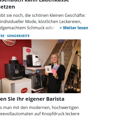
setzen
gibt sie noch, die schönen kleinen Geschäfte:
 individueller Mode, köstlichen Leckereien,
dgemachtem Schmuck oder Hobby-
ipment. Zunehmend sind in den
FEE
SONDERSEITE
enstädten auch Pop-up-Stores zu finden –
n, die nur für kurze Zeit aktiv sind, zum
spiel, um Leerstand sinnvoll zu überbrücken.
en Sie Ihr eigener Barista
s man mit den modernen, hochwertigen
feevollautomaten auf Knopfdruck leckere