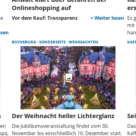
Onlineshopping auf
er
ie
Vor dem Kauf: Transparenz
Es 
mit
han
Equ
BÜCKEBURG
SONDERSEITE
WEIHNACHTEN
KAF
ber
Inn
Läde
Bei
n
Der Weihnacht heller Lichterglanz
Sei
men
Die Jubiläumsveranstaltung findet vom 30.
Das
opa,
November bis einschließlich 10. Dezember statt.
Kaf