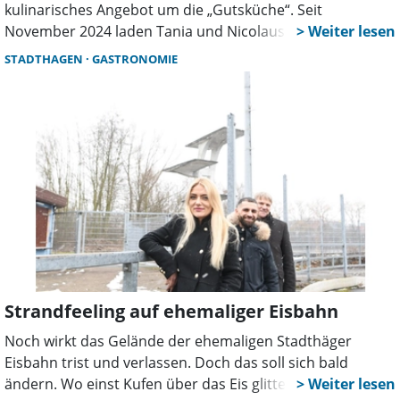
kulinarisches Angebot um die „Gutsküche“. Seit
November 2024 laden Tania und Nicolaus von Schöning
regelmäßig zu kulinarischen Erlebnissen ein, mit dem Ziel
STADTHAGEN
GASTRONOMIE
Tradition, Qualität und kreative Küche zu vereinen.
Strandfeeling auf ehemaliger Eisbahn
Noch wirkt das Gelände der ehemaligen Stadthäger
Eisbahn trist und verlassen. Doch das soll sich bald
ändern. Wo einst Kufen über das Eis glitten, soll künftig