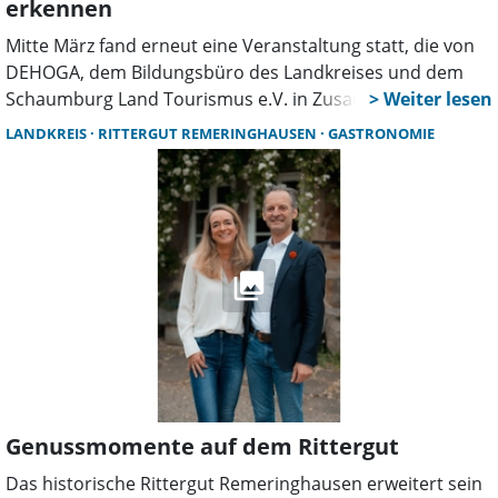
erkennen
Mitte März fand erneut eine Veranstaltung statt, die von
DEHOGA, dem Bildungsbüro des Landkreises und dem
Schaumburg Land Tourismus e.V. in Zusammenarbeit mit
weiteren Institutionen organisiert wurde. Diese sind an
LANDKREIS
RITTERGUT REMERINGHAUSEN
GASTRONOMIE
der Ausbildung junger Menschen beteiligt und haben
gastronomische Betriebe im Landkreis besucht, die
Ausbildungsplätze in allen Berufen der Gastronomie
anbieten. Eingeladen waren Schülerinnen und Schüler der
allgemeinbildenden Schulen im Landkreis, insbesondere
die Abschlussklassen, da für diese jungen Menschen nun
die Berufswahl ansteht.
Genussmomente auf dem Rittergut
Das historische Rittergut Remeringhausen erweitert sein