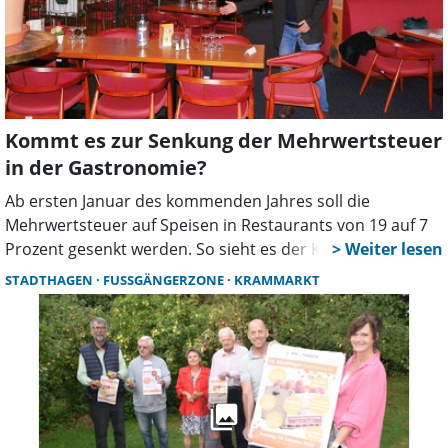
Kommt es zur Senkung der Mehrwertsteuer
in der Gastronomie?
Ab ersten Januar des kommenden Jahres soll die
Mehrwertsteuer auf Speisen in Restaurants von 19 auf 7
Prozent gesenkt werden. So sieht es der Koalitionsvertrag
der Bundesregierung vor. Im Endspurt, vor
STADTHAGEN
FUSSGÄNGERZONE
KRAMMARKT
entscheidenden Abstimmungen dazu, grätscht
Niedersachsens Finanzminister Gerald Heere (Grüne) mit
der Warnung dazwischen, dass für die Bundesländer zu
hohe Kosten dadurch entstehen würden. Außerdem
fordert er die Bundesregierung dazu auf, mehr gegen die
Steuerhinterziehung im Gastrogewerbe zu unternehmen.
Wer von Steuersenkungen profitieren wolle, müsse auch