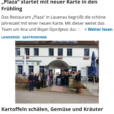
„Plaza“ startet mit neuer Karte in den
Frühling
Das Restaurant „Plaza“ in Lauenau begrüßt die schöne
Jahreszeit mit einer neuen Karte. Mit dieser weitet das
Team um Ana und Bojan Djordjevic das Speiseangebot
aus. Viele neue Gerichte locken auch zum etwas kürzeren,
LANDKREIS
GASTRONOMIE
aber genussvollen Einkehren, sie ergänzen die bewährte
Fine-Dining-Kulinarik.
Kartoffeln schälen, Gemüse und Kräuter