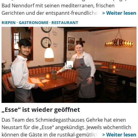
Bad Nenndorf mit seinen mediterranen, frischen
Gerichten und der entspannt-freundlichen Atmosphäre
auf seiner Sonnenterrasse. Viele Gäste verbinden den
RIEPEN
GASTRONOMIE
RESTAURANT
Laga-Besuch deshalb mit einer Einkehr in das beliebte
Restaurant im Kurhaus.
„Esse“ ist wieder geöffnet
Das Team des Schmiedegasthauses Gehrke hat einen
Neustart für die „Esse“ angekündigt. Jeweils wöchentlich
können die Gäste in die rustikal-gemütlich eingerichteten