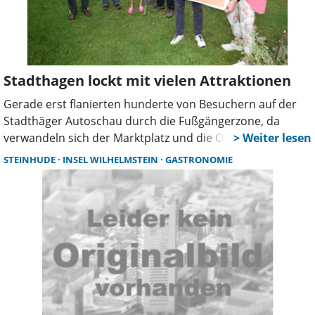
mehr gegen die alltägliche Steuerhinterziehung
unternehmen, so der Minister. Gemeint ist damit in erster
Linie die Registrierkassenpflicht.
Stadthagen lockt mit vielen Attraktionen
Gerade erst flanierten hunderte von Besuchern auf der
Stadthäger Autoschau durch die Fußgängerzone, da
verwandeln sich der Marktplatz und die Obernstraße
erneut zu einem Besuchermagneten. Am Sonntag, 19.
STEINHUDE
INSEL WILHELMSTEIN
GASTRONOMIE
Oktober öffnet der 13. Stadthäger Apfelmarkt „seine
Pforten“. Gestartet wird der Eventtag mit einem
ökumenischen Gottesdienst um 11.00 Uhr vor dem alten
Rathaus. Insgesamt 16 Aussteller haben sich angemeldet
und präsentieren ihre Produkte.