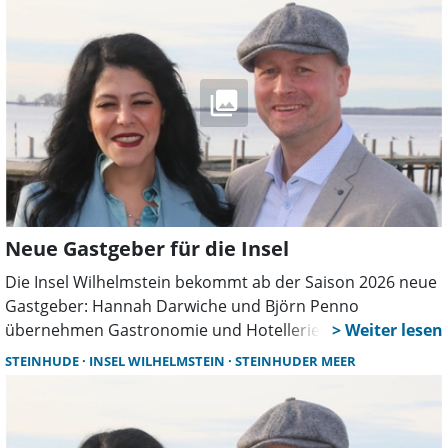
gewinnen.
Neue Gastgeber für die Insel
Die Insel Wilhelmstein bekommt ab der Saison 2026 neue
Gastgeber: Hannah Darwiche und Björn Penno
übernehmen Gastronomie und Hotellerie. Mit Erfahrung
und Heimvorteil überzeugten sie im Auswahlverfahren.
STEINHUDE
INSEL WILHELMSTEIN
STEINHUDER MEER
Sie bringen frische Ideen aufs Wasser.