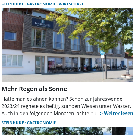
Sand unter den Füßen knirschen: Der Unternehmer
STEINHUDE
GASTRONOMIE
WIRTSCHAFT
Gemgin Duygu plant gemeinsam mit seinem
Geschäftspartner Diyokes Hüseyinoglu ein ambitioniertes
Projekt – den „Stadthafen“.
Mehr Regen als Sonne
Hätte man es ahnen können? Schon zur Jahreswende
2023/24 regnete es heftig, standen Wiesen unter Wasser.
Auch in den folgenden Monaten lachte nicht immer die
Sonne von einem strahlend blauen Himmel. Eine
STEINHUDE
GASTRONOMIE
Herausforderung für die Außengastronomie