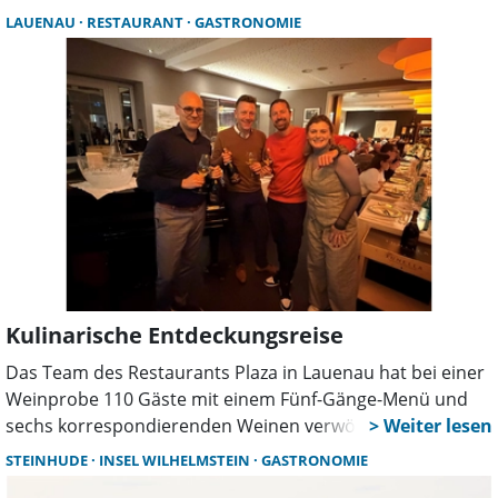
Räumlichkeiten einkehren und Gerichte der
LAUENAU
RESTAURANT
GASTRONOMIE
gutbürgerlichen Küche genießen. Zudem lädt das
Schmiedegasthaus für den 1. März zu einem Tag der
offenen Tür.
Kulinarische Entdeckungsreise
Das Team des Restaurants Plaza in Lauenau hat bei einer
Weinprobe 110 Gäste mit einem Fünf-Gänge-Menü und
sechs korrespondierenden Weinen verwöhnt. Es gelang
Plaza-Wirt Bojan Djordjevic für das Event das Weingut
STEINHUDE
INSEL WILHELMSTEIN
GASTRONOMIE
Reichsrat von Buhl aus Deidesheim in der Pfalz zu