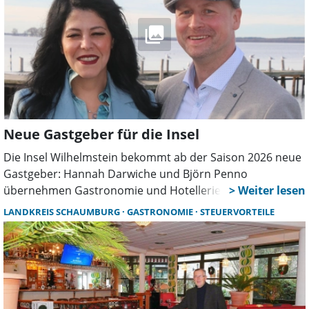
Neue Gastgeber für die Insel
Die Insel Wilhelmstein bekommt ab der Saison 2026 neue
Gastgeber: Hannah Darwiche und Björn Penno
übernehmen Gastronomie und Hotellerie. Mit Erfahrung
und Heimvorteil überzeugten sie im Auswahlverfahren.
LANDKREIS SCHAUMBURG
GASTRONOMIE
STEUERVORTEILE
Sie bringen frische Ideen aufs Wasser.