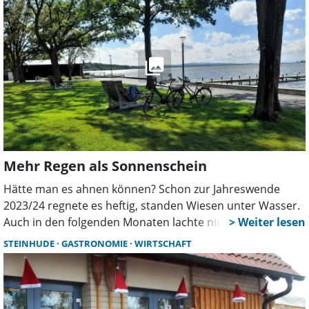
Mehr Regen als Sonnenschein
Hätte man es ahnen können? Schon zur Jahreswende
2023/24 regnete es heftig, standen Wiesen unter Wasser.
Auch in den folgenden Monaten lachte nicht immer die
Sonne von einem strahlend blauen Himmel. Was für den
STEINHUDE
GASTRONOMIE
WIRTSCHAFT
Wasserstand des Steinhuder Meeres gut war und sicher
so manchen Freizeitkapitän erfreut hat, war eine
Herausforderung für die Außengastronomie und beliebte
Ausflugsziele. Im Gespräch mit dieser Zeitung zieht