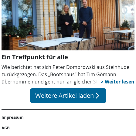
Dennis Karle, der zusammen mit seinem Partner drei
Hotels und die Gastronomie auf dem Wilhelmstein
betreibt, Bilanz.
Ein Treffpunkt für alle
Wie berichtet hat sich Peter Dombrowski aus Steinhude
zurückgezogen. Das „Bootshaus“ hat Tim Gömann
übernommen und geht nun an gleicher Stelle neue Wege.
Weitere Artikel laden
arrow_forward_ios
Impressum
AGB