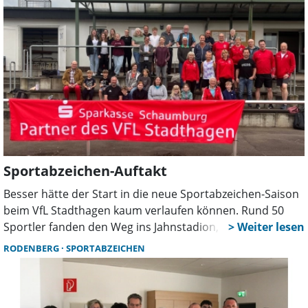
Sportabzeichen-Auftakt
Besser hätte der Start in die neue Sportabzeichen-Saison
beim VfL Stadthagen kaum verlaufen können. Rund 50
Sportler fanden den Weg ins Jahnstadion, um dort
zunächst ihre im vergangenen Jahr erworbenen
RODENBERG
SPORTABZEICHEN
Sportabzeichen entgegenzunehmen.