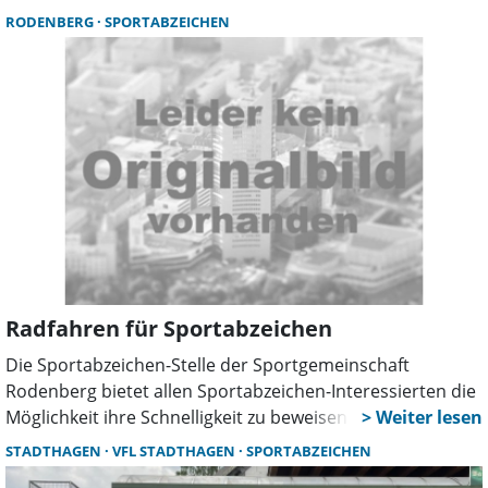
bereits ab 9.30 Uhr beim Mini-Sportabzeichen spielerisch
RODENBERG
SPORTABZEICHEN
Bewegung erleben.
Radfahren für Sportabzeichen
Die Sportabzeichen-Stelle der Sportgemeinschaft
Rodenberg bietet allen Sportabzeichen-Interessierten die
Möglichkeit ihre Schnelligkeit zu beweisen.
STADTHAGEN
VFL STADTHAGEN
SPORTABZEICHEN