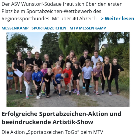
Der ASV Wunstorf-Südaue freut sich über den ersten
Platz beim Sportabzeichen-Wettbewerb des
Regionssportbundes. Mit über 40 Abzeichen im Jahr 2024
setzt der Verein ein starkes Zeichen für Breitensport und
MESSENKAMP
SPORTABZEICHEN
MTV MESSENKAMP
Gemeinschaft – und plant für 2025 noch mehr Erfolge.
Erfolgreiche Sportabzeichen-Aktion und
beeindruckende Artistik-Show
Die Aktion „Sportabzeichen ToGo” beim MTV