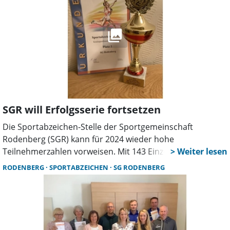
SGR will Erfolgsserie fortsetzen
Die Sportabzeichen-Stelle der Sportgemeinschaft
Rodenberg (SGR) kann für 2024 wieder hohe
Teilnehmerzahlen vorweisen. Mit 143 Einzelabzeichen und
15 Familiensportabzeichen erreichte die SGR den ersten
RODENBERG
SPORTABZEICHEN
SG RODENBERG
Platz von 36 Vereinen im Landkreis Schaumburg.