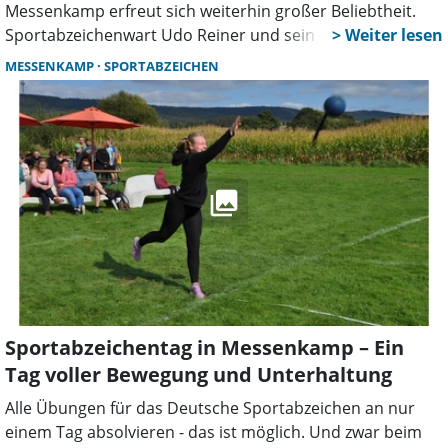
Messenkamp erfreut sich weiterhin großer Beliebtheit.
Sportabzeichenwart Udo Reiner und sein Team konnten
über 50 Sportlern zum bestandenen Sportabzeichen in
MESSENKAMP
SPORTABZEICHEN
Gold, Silber oder Bronze gratulieren. Damit dürfte dem
MTV erneut ein vorderer Platz im Kreis hinsichtlich der
Anzahl der Sportabzeichen sicher sein. Die „Artistik Kids”
unter der Leitung von Chiara Lohmann konnten erneut
begeistern. Bei strahlendem Wetter präsentierten sie den
zahlreichen Zuschauern einen bunten Mix aus ihrem
vielfältigen Repertoire aus Akrobatik, Turnen und Tanz.
Sportabzeichentag in Messenkamp – Ein
Tag voller Bewegung und Unterhaltung
Alle Übungen für das Deutsche Sportabzeichen an nur
einem Tag absolvieren - das ist möglich. Und zwar beim