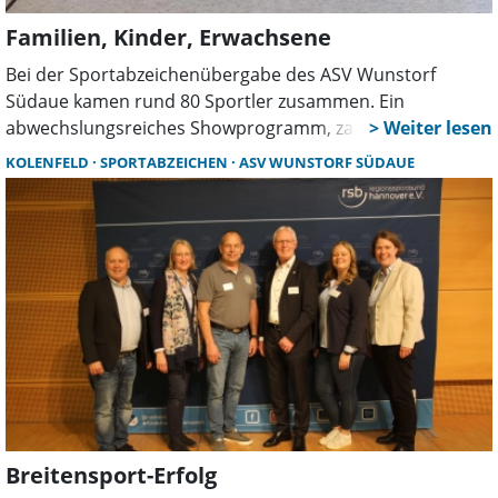
dabei.
Familien, Kinder, Erwachsene
Bei der Sportabzeichenübergabe des ASV Wunstorf
Südaue kamen rund 80 Sportler zusammen. Ein
abwechslungsreiches Showprogramm, zahlreiche
Ehrungen und die Verleihung mehrerer
KOLENFELD
SPORTABZEICHEN
ASV WUNSTORF SÜDAUE
Familiensportabzeichen machten die Feier in der
Kolenfelder Turnhalle zu einem besonderen Erlebnis.
Breitensport-Erfolg