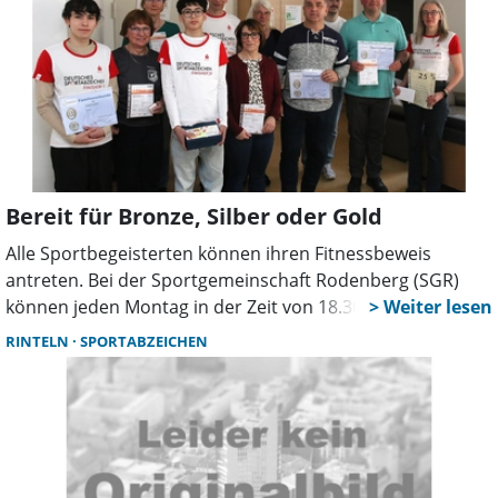
Bereit für Bronze, Silber oder Gold
Alle Sportbegeisterten können ihren Fitnessbeweis
antreten. Bei der Sportgemeinschaft Rodenberg (SGR)
können jeden Montag in der Zeit von 18.30 Uhr bis 20 Uhr
die leichtathletischen Übungen trainiert und absolviert
RINTELN
SPORTABZEICHEN
werden. Aber nicht nur Laufen, Springen und Werfen
stehen auf dem Prüfzettel für die Bereiche Ausdauer,
Kraft, Schnelligkeit und Koordination.