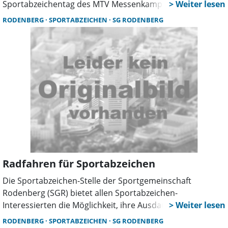
Sportabzeichentag des MTV Messenkamp am Sonnabend,
dem 6. September, ab 10 Uhr auf dem Sportplatz in
RODENBERG
SPORTABZEICHEN
SG RODENBERG
Messenkamp.
Radfahren für Sportabzeichen
Die Sportabzeichen-Stelle der Sportgemeinschaft
Rodenberg (SGR) bietet allen Sportabzeichen-
Interessierten die Möglichkeit, ihre Ausdauer zu beweisen.
RODENBERG
SPORTABZEICHEN
SG RODENBERG