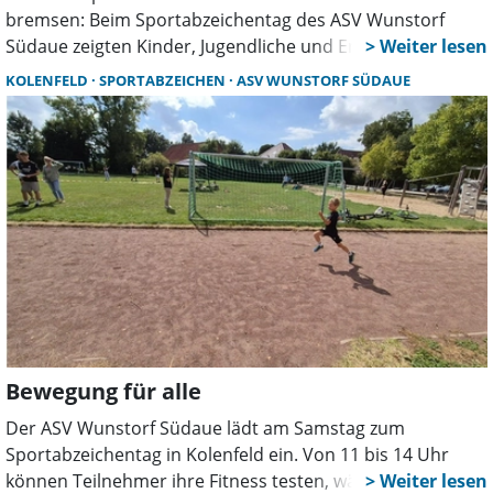
bremsen: Beim Sportabzeichentag des ASV Wunstorf
Südaue zeigten Kinder, Jugendliche und Erwachsene
großen Einsatz. Angepasste Abläufe sorgten für sichere
KOLENFELD
SPORTABZEICHEN
ASV WUNSTORF SÜDAUE
Bedingungen und viele erfolgreiche sportliche Leistungen.
Bewegung für alle
Der ASV Wunstorf Südaue lädt am Samstag zum
Sportabzeichentag in Kolenfeld ein. Von 11 bis 14 Uhr
können Teilnehmer ihre Fitness testen, während Kinder