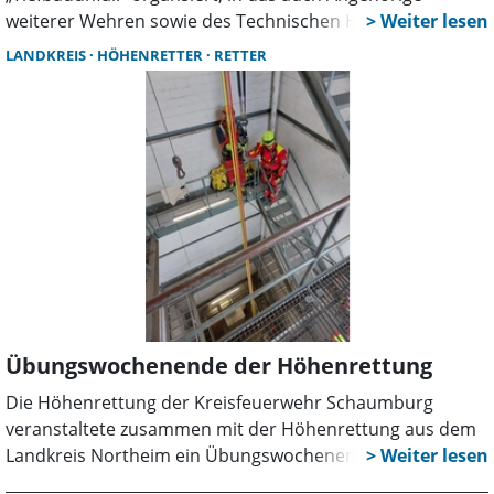
weiterer Wehren sowie des Technischen Hilfswerkes
(THW) eingebunden waren. Die Teilnehmer trainierten die
LANDKREIS
HÖHENRETTER
RETTER
Rettung von verschütteten und eingeklemmten
Menschen, ohne dabei die Eigensicherung zu
vernachlässigen.
Übungswochenende der Höhenrettung
Die Höhenrettung der Kreisfeuerwehr Schaumburg
veranstaltete zusammen mit der Höhenrettung aus dem
Landkreis Northeim ein Übungswochenende. An einem
Freitag wurde mit dem Üben von Grundlagen im