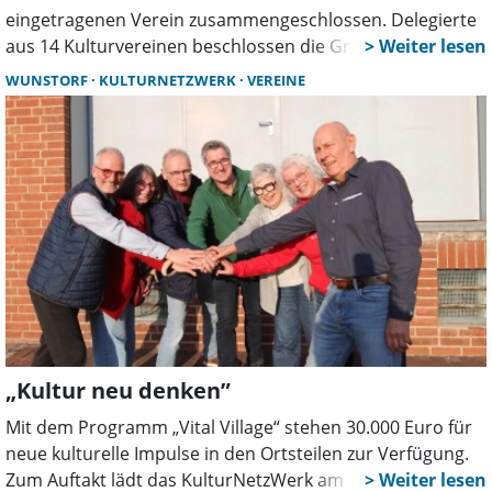
eingetragenen Verein zusammengeschlossen. Delegierte
aus 14 Kulturvereinen beschlossen die Gründung. Als
Dachorganisation will der Verein Kulturarbeit bündeln,
WUNSTORF
KULTURNETZWERK
VEREINE
stärken und künftig mit einer Stimme sprechen.
„Kultur neu denken”
Mit dem Programm „Vital Village“ stehen 30.000 Euro für
neue kulturelle Impulse in den Ortsteilen zur Verfügung.
Zum Auftakt lädt das KulturNetzWerk am 19. März um 19