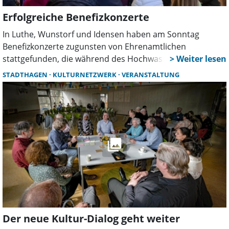
Erfolgreiche Benefizkonzerte
In Luthe, Wunstorf und Idensen haben am Sonntag
Benefizkonzerte zugunsten von Ehrenamtlichen
stattgefunden, die während des Hochwassers an
Weihnachten und zum Jahreswechsel im Einsatz waren.
STADTHAGEN
KULTURNETZWERK
VERANSTALTUNG
Alle drei Veranstaltungen waren gut besucht.
Der neue Kultur-Dialog geht weiter