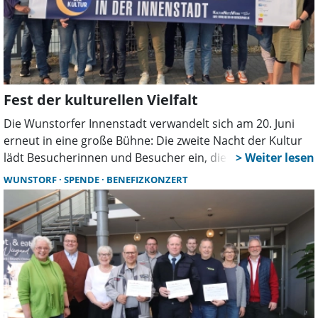
Fest der kulturellen Vielfalt
Die Wunstorfer Innenstadt verwandelt sich am 20. Juni
erneut in eine große Bühne: Die zweite Nacht der Kultur
lädt Besucherinnen und Besucher ein, die kulturelle
Vielfalt der Stadt an 21 verschiedenen Spielstätten zu
WUNSTORF
SPENDE
BENEFIZKONZERT
erleben – drinnen wie draußen.