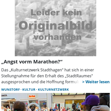
Niedersachsen mit dem Programm „Vital Village”.
„Angst vorm Marathon?“
Das „Kulturnetzwerk Stadthagen“ hat sich in einer
Stellungnahme für den Erhalt des „StadtRaumes“
ausgesprochen und die Hoffnung formuliert, dass der
Stadtrat von dessen Schließung absieht.
WUNSTORF
KULTUR
KULTURNETZWERK