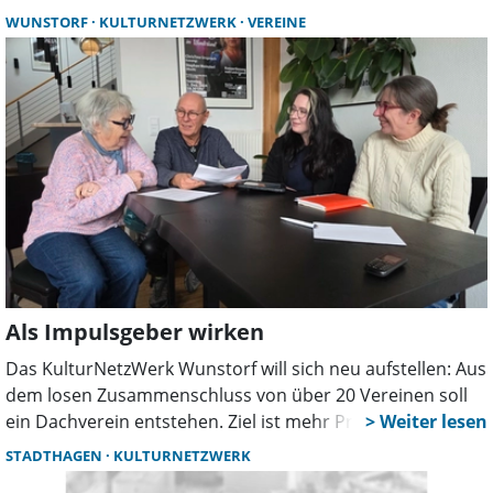
Uhr in die Remise ein. Dort sollen erste Ideen gesammelt
WUNSTORF
KULTURNETZWERK
VEREINE
und potenzielle Projekte für die kommenden zwei Jahre
angestoßen werden.
Als Impulsgeber wirken
Das KulturNetzWerk Wunstorf will sich neu aufstellen: Aus
dem losen Zusammenschluss von über 20 Vereinen soll
ein Dachverein entstehen. Ziel ist mehr Professionalität,
bessere Sichtbarkeit und die Umsetzung größerer
STADTHAGEN
KULTURNETZWERK
Projekte. Unterstützung gibt es zudem von der Stiftung