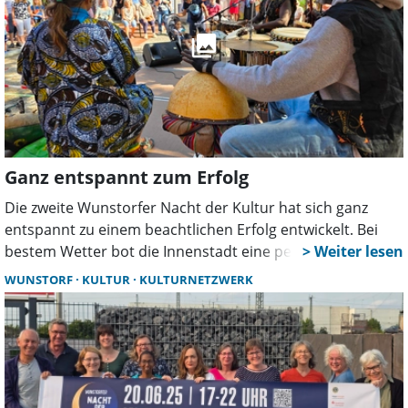
Ganz entspannt zum Erfolg
Die zweite Wunstorfer Nacht der Kultur hat sich ganz
entspannt zu einem beachtlichen Erfolg entwickelt. Bei
bestem Wetter bot die Innenstadt eine perfekte Kulisse
für Kunst, Musik und Begegnung. Geschätzt rund 5.000
WUNSTORF
KULTUR
KULTURNETZWERK
Besucher verteilten sich über fünf Stunden an den 21
verschiedenen Spielstätten – darunter auch neue Orte
wie der Burgmannshof und der Abteihof, die mit
besonderem Flair überzeugten.