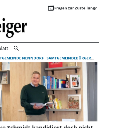
newspaper
Fragen zur Zustellung?
Suchergebnisse | 
search
latt
TGEMEINDE NENNDORF
SAMTGEMEINDEBÜRGERMEISTER
SAMTGEM
ke Schmidt kandidiert doch nicht