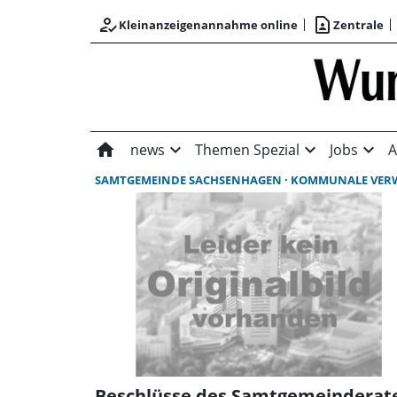
how_to_reg
contact_page
Kleinanzeigenannahme online
Zentrale
home
expand_more
expand_more
expand_more
news
Themen Spezial
Jobs
A
SAMTGEMEINDE SACHSENHAGEN
KOMMUNALE VERWALT
Beschlüsse des Samtgemeinderat