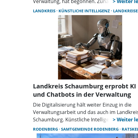
Verwaltung, hat begonnen. Zunächst werden
Räumlichkeiten von bisherigen Einrichtunge
LANDKREIS
KÜNSTLICHE INTELLIGENZ
LANDKREISES SCHAUM
und Ausstattungen freigeräumt. Mit dem U
beginnen die baulichen Maßnahmen, zur
Einrichtung eines Bürgerbüros und weiterer
Arbeitsplätze, auf 227 Quadratmetern
Nutzfläche.
Landkreis Schaumburg erprobt KI
und Chatbots in der Verwaltung
Die Digitalisierung hält weiter Einzug in die
Verwaltungsarbeit und das auch im Landkrei
Schaumburg. Künstliche Intelligenz ist dort
längst kein Zukunftsthema mehr, sondern Tei
RODENBERG
SAMTGEMEINDE RODENBERG
RATSKELLER RODE
des Arbeitsalltags. „Wir setzen bereits an