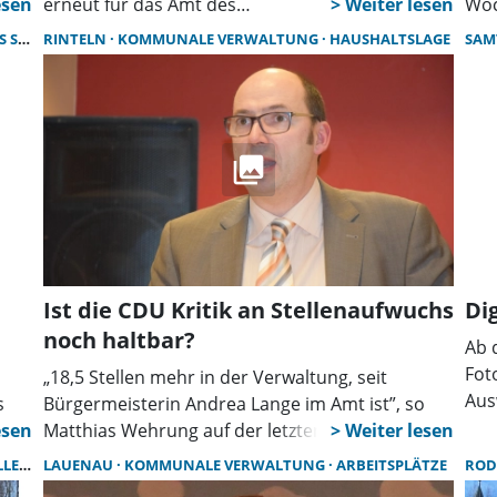
 die
erneut für das Amt des
Woc
n
Samtgemeindebürgermeisters der
Hin
BURG
RINTELN
KOMMUNALE VERWALTUNG
HAUSHALTSLAGE
SAM
mbau
Samtgemeinde Rodenberg zu kandidieren. Diese
öff
Entscheidung ist mir nicht leichtgefallen, denn
Sta
als Bürgermeister zu arbeiten war für mich
vor
immer mehr als ein bloßes Amt – es war und ist
Per
für mich mehr Berufung als bloßer Beruf.“
bei
daz
rea
den
202
bei
Ist die CDU Kritik an Stellenaufwuchs
Di
geg
noch haltbar?
Ab d
kom
Fot
„18,5 Stellen mehr in der Verwaltung, seit
ber
Aus
s
Bürgermeisterin Andrea Lange im Amt ist”, so
bei
Pas
Matthias Wehrung auf der letzten Ratssitzung;
ver
Per
l
hier sehe man Einsparpotenzial. Das
der
NBERG
LAUENAU
KOMMUNALE VERWALTUNG
ARBEITSPLÄTZE
ROD
vor
Schaumburger Wochenblatt fragte nach beim
und