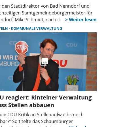
 den Stadtdirektor von Bad Nenndorf und
ichzeitigen Samtgemeindebürgermeister für
ndorf, Mike Schmidt, nach den
werpunkten für das Jahr 2026 befragt, erhält
TELN
KOMMUNALE VERWALTUNG
mpt als ersten Punkt die Feststellung zur
wort: „Da brauche ich gar nicht
hzudenken, dass ist zunächst die
tigstellung und pünktliche Eröffnung der
desgartenschau am 29. April 2026. Dass wir
 ihr eine gute Veranstaltung für die gesamte
ion auf die Beine stellen, die auch im
tenrahmen bleiben soll, was zurzeit gut
sieht.“
U reagiert: Rintelner Verwaltung
ss Stellen abbauen
t die CDU Kritik an Stellenaufwuchs noch
tbar?” So titelte das Schaumburger