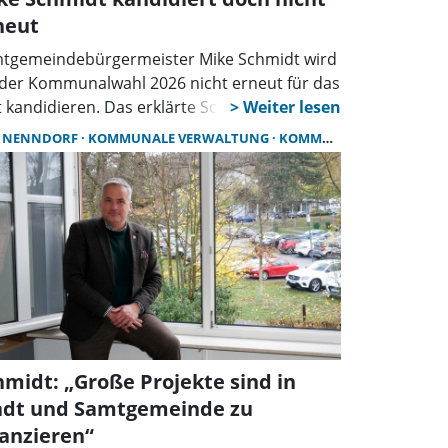
neut
tgemeindebürgermeister Mike Schmidt wird
 der Kommunalwahl 2026 nicht erneut für das
 kandidieren. Das erklärte Schmidt in einer
te veröffentlichten Pressemitteilung. Zuvor
 NENNDORF
KOMMUNALE VERWALTUNG
KOMMUNALPOLITIK
 er alle Verwaltungsmitarbeitenden über
se persönliche Entscheidung informiert.
hmidt: „Große Projekte sind in
adt und Samtgemeinde zu
nanzieren“