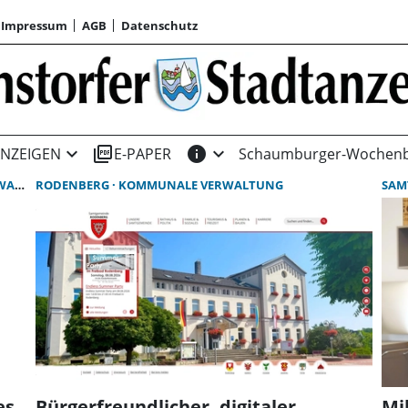
Impressum
AGB
Datenschutz
expand_more
picture_as_pdf
info
expand_more
NZEIGEN
E-PAPER
Schaumburger-Wochenb
UNG
RODENBERG
KOMMUNALE VERWALTUNG
SAM
es
Bürgerfreundlicher, digitaler,
Mi