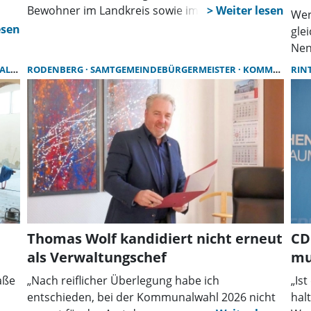
Bewohner im Landkreis sowie im Raum Wunstorf
Wer
nach ihrer Einschätzung zur Erreichbarkeit und
nd
gle
Freundlichkeit des Verwaltungsteams in ihren
nd
Nen
Kommunen gebeten. Alle Verwaltungsteams
n
Sch
UNG
RODENBERG
SAMTGEMEINDEBÜRGERMEISTER
KOMMUNALE VERWALTUNG
RIN
erreichten eine Bewertung in der oberen Hälfte
ng)
t,
pro
der Skala, es ragten jedoch die Samtgemeinden
Ant
Eilsen, Nenndorf und Niedernwöhren heraus.
nac
Fer
der
Lan
ser
mit
Reg
Kos
aus
Thomas Wolf kandidiert nicht erneut
CD
als Verwaltungschef
mu
aße
„Nach reiflicher Überlegung habe ich
„Is
entschieden, bei der Kommunalwahl 2026 nicht
hal