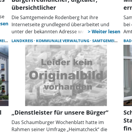
übersichtlicher
er
se
Die Samtgemeinde Rodenberg hat ihre
Sam
mmig
Internetseite grundlegend überarbeitet und
bei
unter der bekannten Adresse www.rodenberg.de
Amt
de
reigeschaltet. Ziel des Relaunchs ist eine bessere
heu
NBERG
LANDKREIS
KOMMUNALE VERWALTUNG
SAMTGEMEINDE
BAD
Benutzerführung: Informationen und
hat
g
Dienstleistungen sollen schneller und intuitiver
die
auffindbar sein.
e
00
n.
 die
l
„Dienstleister für unsere Bürger”
Sc
St
Das Schaumburger Wochenblatt hatte im
fi
Rahmen seiner Umfrage „Heimatcheck“ die