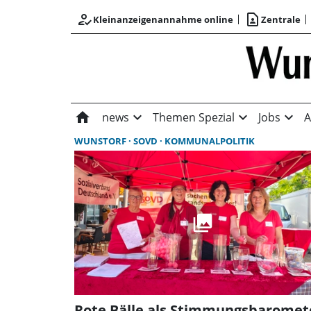
how_to_reg
contact_page
Kleinanzeigenannahme online
Zentrale
home
expand_more
expand_more
expand_more
news
Themen Spezial
Jobs
A
WUNSTORF
SOVD
KOMMUNALPOLITIK
Rote Bälle als Stimmungsbaromet