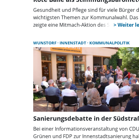
Gesundheit und Pflege sind für viele Bürger d
wichtigsten Themen zur Kommunalwahl. Das
zeigte eine Mitmach-Aktion des Sozialverban
auf dem Wunstorfer Marktplatz. Mit roten Bä
stimmten Besucher über ihre politischen
WUNSTORF
INNENSTADT
KOMMUNALPOLITIK
Prioritäten ab und suchten das Gespräch mit
den Ehrenamtlichen.
Sanierungsdebatte in der Südstra
Bei einer Informationsveranstaltung von CDU
Grünen und FDP zur Innenstadtsanierung h