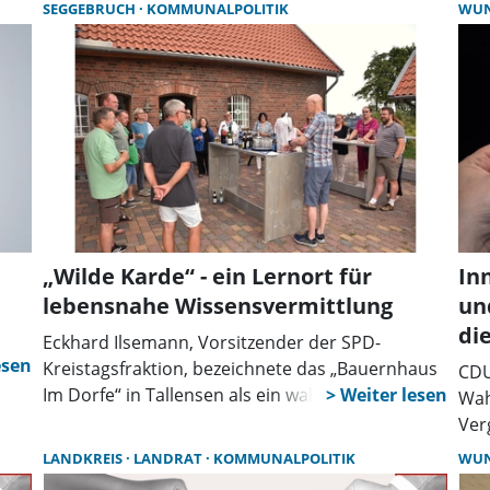
Ges
SEGGEBRUCH
KOMMUNALPOLITIK
WU
mehr Teilhabe, weniger Bürokratie und keine
Nen
Stigmatisierung.
deu
auf
ein
1.9
sto
„Wilde Karde“ - ein Lernort für
In
lebensnahe Wissensvermittlung
un
di
Eckhard Ilsemann, Vorsitzender der SPD-
s
Kreistagsfraktion, bezeichnete das „Bauernhaus
CDU
Im Dorfe“ in Tallensen als ein wahres
Wah
„Schatzkästchen“ des Landkreises. Die Initiative
Ver
ines
für diesen Informationsbesuch ging von Jörn
tref
LANDKREIS
LANDRAT
KOMMUNALPOLITIK
WU
Wittkugel, Bürgermeister der Gemeinde
unk