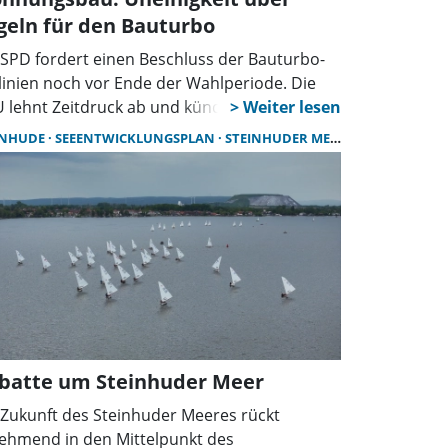
geln für den Bauturbo
 SPD fordert einen Beschluss der Bauturbo-
tlinien noch vor Ende der Wahlperiode. Die
 lehnt Zeitdruck ab und kündigt Änderungen
 Dabei geht es vor allem um die Frage, wie
INHUDE
SEEENTWICKLUNGSPLAN
STEINHUDER MEER
rk Investoren durch Vorgaben zum sozialen
nungsbau gebunden werden sollen.
batte um Steinhuder Meer
 Zukunft des Steinhuder Meeres rückt
ehmend in den Mittelpunkt des