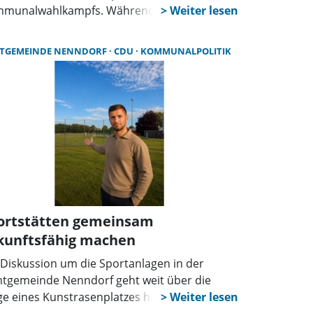
munalwahlkampfs. Während die SPD eine
einsame Steuerungsgruppe von Stadt,
ion und Land fordert, setzt die FDP auf eine
TGEMEINDE NENNDORF
CDU
KOMMUNALPOLITIK
k-Force zur Entschlammung. Auch die CDU
ift das Thema mit einer
ormationsveranstaltung auf.
ortstätten gemeinsam
kunftsfähig machen
 Diskussion um die Sportanlagen in der
tgemeinde Nenndorf geht weit über die
ge eines Kunstrasenplatzes hinaus. In