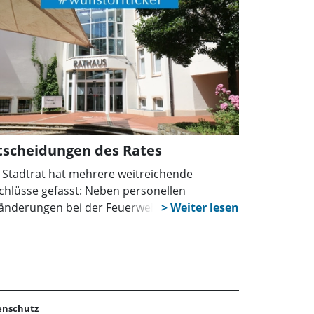
auf offen, weist aber darauf hin, dass man
ht auf Biegen und Brechen agieren wolle.
tscheidungen des Rates
 Stadtrat hat mehrere weitreichende
chlüsse gefasst: Neben personellen
änderungen bei der Feuerwehr geht es um
e neue Beauftragtenfunktion für Menschen
 Behinderungen, Prüfaufträge zur
nbauentwicklung sowie Erleichterungen für
egedienste beim Parken.
enschutz