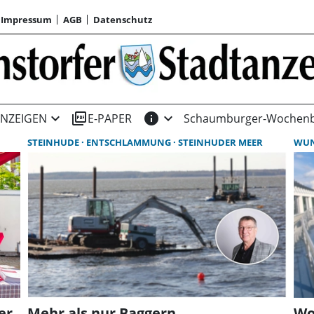
Impressum
AGB
Datenschutz
expand_more
picture_as_pdf
info
expand_more
NZEIGEN
E-PAPER
Schaumburger-Wochenb
STEINHUDE
ENTSCHLAMMUNG
STEINHUDER MEER
WU
er
Mehr als nur Baggern
Wo