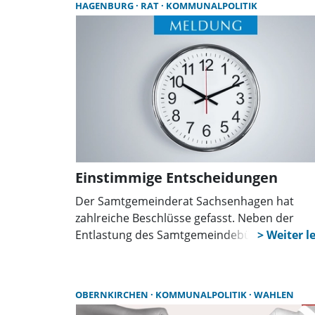
HAGENBURG
RAT
KOMMUNALPOLITIK
Debatte vor der Kommunalwahl 2026.
Einstimmige Entscheidungen
Der Samtgemeinderat Sachsenhagen hat
zahlreiche Beschlüsse gefasst. Neben der
Entlastung des Samtgemeindebürgermeister
für die Jahre 2020 bis 2022 standen die
Nachtragshaushaltssatzung, Kita-Themen,
Personalentscheidungen sowie die Zukunft e
OBERNKIRCHEN
KOMMUNALPOLITIK
WAHLEN
möglichen zentralen Rathauses auf der