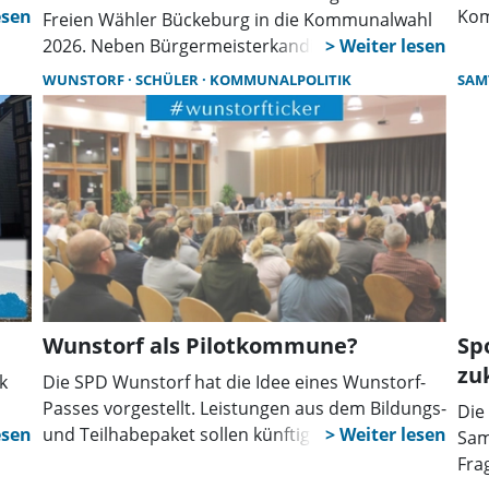
Kom
Freien Wähler Bückeburg in die Kommunalwahl
gem
2026. Neben Bürgermeisterkandidat Andreas
auf
Reg
Paul Schöniger treten alle Bewerberinnen und
WUNSTORF
SCHÜLER
KOMMUNALPOLITIK
SAM
Tas
Bewerber auch für Stadtrat, Ortsräte und den
gre
Kreistag Schaumburg an. Das Kreistagsteam
Inf
wird durch Simone Krämer ergänzt.
Wunstorf als Pilotkommune?
Sp
zu
k
Die SPD Wunstorf hat die Idee eines Wunstorf-
Passes vorgestellt. Leistungen aus dem Bildungs-
Die
 mit
und Teilhabepaket sollen künftig digital und
Sam
ohne zusätzliche Anträge über den
Fra
Schülerausweis abgewickelt werden. Ziel sind