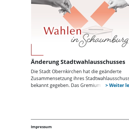
Tagesordnung.
Änderung Stadtwahlausschusses
Die Stadt Obernkirchen hat die geänderte
Zusammensetzung ihres Stadtwahlausschus
bekannt gegeben. Das Gremium ist für die
Vorbereitung und Durchführung der
Kommunalwahlen am 13. September 2026
zuständig, darunter die Wahl des Stadtrats, 
Ortsräte sowie des Bürgermeisters oder der
Bürgermeisterin.
Impressum