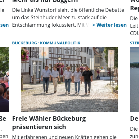
Re
ie
Die Linke Wunstorf sieht die öffentliche Debatte
um das Steinhuder Meer zu stark auf die
Die
des
Entschlammung fokussiert. Mit Verweis auf den
Lei
llen
Seeentwicklungsplan fordert die Partei, die
CDU
Ursachen der Verschlammung stärker zu
an.
BÜCKEBURG
KOMMUNALPOLITIK
STE
bekämpfen und kommunale
sta
Handlungsmöglichkeiten konsequent zu nutzen.
Woh
ße
Freie Wähler Bückeburg
De
präsentieren sich
,
Die
aben
zun
Mit erfahrenen und neuen Kräften gehen die