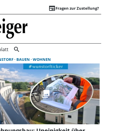
newspaper
Fragen zur Zustellung?
Suchergebnisse | 
search
latt
NSTORF
BAUEN
WOHNEN
hnungsbau: Uneinigkeit über