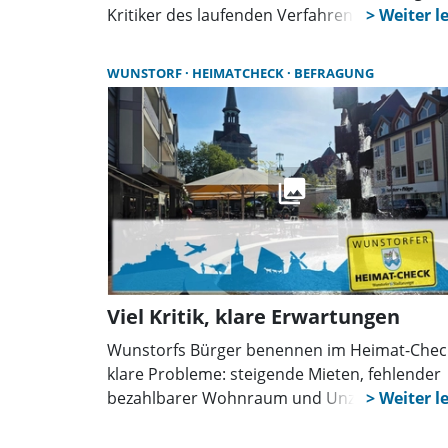
Kritiker des laufenden Verfahrens ihre
bekannten Positionen bekräftigt. Verwaltung
und Sanierungsträger fehlten. Die Hoffnung 
WUNSTORF
HEIMATCHECK
BEFRAGUNG
einen politischen Neustart bleibt dennoch
bestehen.
Viel Kritik, klare Erwartungen
Wunstorfs Bürger benennen im Heimat-Chec
klare Probleme: steigende Mieten, fehlender
bezahlbarer Wohnraum und Unzufriedenheit
Verwaltung und Kommunikation. Auch die
umstrittene Innenstadtsanierung prägt die