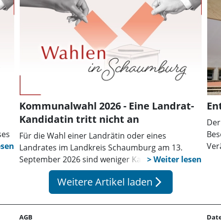
Seggebruch und Kreistagsabgeordneter, aus.
Abl
nic
Kommunalwahl 2026 - Eine Landrat-
En
Kandidatin tritt nicht an
Der
ses
Bes
Für die Wahl einer Landrätin oder eines
Ver
Landrates im Landkreis Schaumburg am 13.
ein
September 2026 sind weniger Kandidaten im
mit
Rennen als zunächst erwartet. Wie die
Weitere Artikel laden
der
arrow_forward_ios
Woh
Kreiswahlleiterin mitteilt, ist einer der
Pfl
eingereichten Wahlvorschläge hinfällig
geworden, nachdem die darin benannte
AGB
Dat
Bewerberin ihren Rücktritt erklärt hat. Dabei