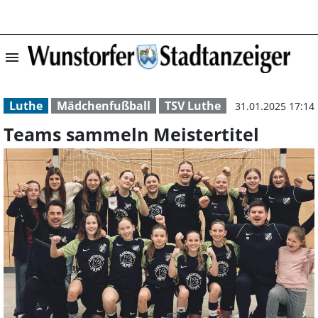
menu
Teams sammeln M
Luthe
Mädchenfußball
TSV Luthe
31.01.2025 17:14
Teams sammeln Meistertitel