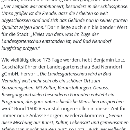
„Der Zeitplan war ambitioniert, besonders in der Schlussphase.
Umso größer ist die Freude, dass die Arbeiten so weit
abgeschlossen sind und sich das Gelände nun in seiner ganzen
Qualität zeigen kann.“
Darin liege auch ein bleibender Wert
für die Stadt:
„Vieles von dem, was im Zuge der
Landesgartenschau entstanden ist, wird Bad Nenndorf
langfristig prägen.“
Wie vielfältig diese 173 Tage werden, hebt Benjamin Lotz,
Geschäftsführer der Landesgartenschau Bad Nenndorf
gGmbH, hervor:
„Die Landesgartenschau wird in Bad
Nenndorf weit mehr sein als ein schöner Ort zum
Spazierengehen. Mit Kultur, Veranstaltungen, Genuss,
Bewegung und vielen besonderen Formaten entsteht ein
Programm, das ganz unterschiedliche Menschen ansprechen
wird.“
Rund 1500 Veranstaltungen sollen in dieser Zeit für
immer neue Anlässe sorgen, wiederzukommen.
„Genau
diese Mischung aus Kunst, Kultur, Lebensart und gemeinsamen
Erlebnissen macht den Reiz aus“
, so Lotz.
„Auch wer vielleicht