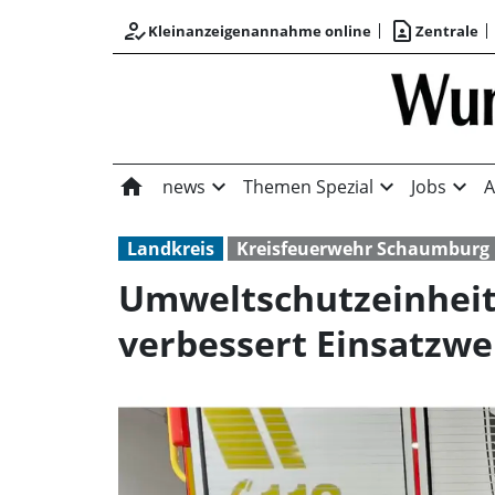
how_to_reg
contact_page
Kleinanzeigenannahme online
Zentrale
home
expand_more
expand_more
expand_more
news
Themen Spezial
Jobs
A
Landkreis
Kreisfeuerwehr Schaumburg
Umweltschutzeinheit 
verbessert Einsatzwe