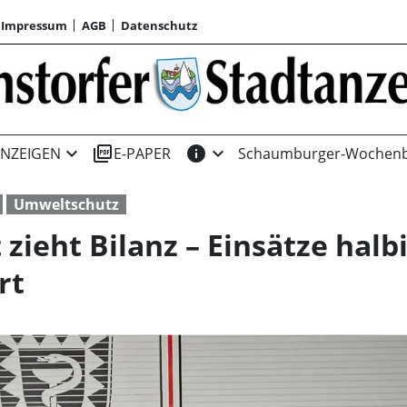
Impressum
AGB
Datenschutz
expand_more
picture_as_pdf
info
expand_more
NZEIGEN
E-PAPER
Schaumburger-Wochenb
Umweltschutz
zieht Bilanz – Einsätze halb
rt