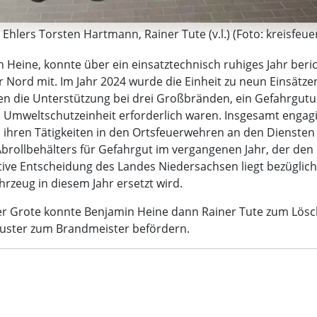
Ehlers Torsten Hartmann, Rainer Tute (v.l.) (Foto: kreisf
 Heine, konnte über ein einsatztechnisch ruhiges Jahr beric
Nord mit. Im Jahr 2024 wurde die Einheit zu neun Einsätzen
n die Unterstützung bei drei Großbränden, ein Gefahrgutunf
ie Umweltschutzeinheit erforderlich waren. Insgesamt engagi
ren Tätigkeiten in den Ortsfeuerwehren an den Diensten und
brollbehälters für Gefahrgut im vergangenen Jahr, der den 
sitive Entscheidung des Landes Niedersachsen liegt bezügli
hrzeug in diesem Jahr ersetzt wird.
r Grote konnte Benjamin Heine dann Rainer Tute zum Lös
huster zum Brandmeister befördern.