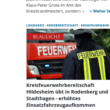
Klaus-Peter Grote im Amt des
Kreisbrandmeisters, sondern auch in dem
Posten des Vorsitzenden des
Kreisfeuerwehrverbandes Schaumburg. Die
LANDKREIS
KREISBEREITSCHAFT
KREISFEUERWEHR SCHAUMB
Versammlung des Verbandes im
Ratsgymnasium Stadthagen wählte Muth
einstimmig in die neue Funktion. Grote wurd
zum Ehrenvorsitzenden ernannt.
Kreisfeuerwehrbereitschaft
Hildesheim übt in Rodenberg und
Stadthagen - erhöhtes
Einsatzfahrzeugaufkommen