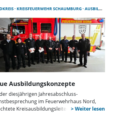
dtgebiet Stadthagen gegen 11:30 Uhr
DKREIS
KREISFEUERWEHR SCHAUMBURG
AUSBILDUNG
rere Einheiten im Einsatz. Die Feuerwehr
dthagen wurde durch einen Abrollbehälter-
ahrgut, ein Tanklöschfahrzeug und zwei
nschaftstransportwagen unterstützt.
ormationen darüber, um welchen Gefahrstoff
sich handelte, liegen der Redaktion derzeit
h nicht vor. Der Einsatz dauerte etwa zwei
nden.
ue Ausbildungskonzepte
 der diesjährigen Jahresabschluss-
nstbesprechung im Feuerwehrhaus Nord,
ichtete Kreisausbildungsleiterin Brigitte
be-Wilke vom Ausbildungsjahr 2024. Auch in
sem Jahr wurden wieder etliche
erwehrkameradinnen und