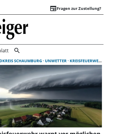
newspaper
Fragen zur Zustellung?
Suchergebnisse | 
search
latt
DKREIS SCHAUMBURG
USBILDUNG
UNWETTER
KREISFEUERWEHR SCHAUMBURG
eisfeuerwehr warnt vor möglichen