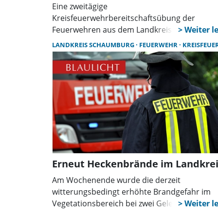
Eine zweitägige
Kreisfeuerwehrbereitschaftsübung der
Feuerwehren aus dem Landkreis Hildesheim
findet am Freitag, dem 05.09.25, in der
LANDKREIS SCHAUMBURG
FEUERWEHR
KREISFEUERWEHR SCHAU
Samtgemeinde Rodenberg und am Samstag,
dem 06.09., in der Stadt Stadthagen statt.
Darüber informiert in einer Pressemitteilung
Kreisfeuerwehr Schaumburg.
Erneut Heckenbrände im Landkrei
Am Wochenende wurde die derzeit
witterungsbedingt erhöhte Brandgefahr im
Vegetationsbereich bei zwei Gelegenheiten
deutlich. Am Samstag, 10. Mai, gegen 11:50 U