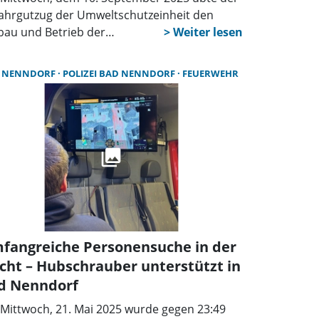
ahrgutzug der Umweltschutzeinheit den
bau und Betrieb der
rzeugdesinfektionsanlage im Falle einer
rseuche in Lüdersfeld. Die Übung der
 NENNDORF
POLIZEI BAD NENNDORF
FEUERWEHR
isfeuerwehr Schaumburg fand hier unter
bachtung des Veterinäramtes des
dkreises Schaumburg statt. Vertreter des
hnischen Hilfswerks (THW) aus den
sverbänden Stadthagen und Bückeburg
erstützten die Einsatzübung.
fangreiche Personensuche in der
cht – Hubschrauber unterstützt in
d Nenndorf
Mittwoch, 21. Mai 2025 wurde gegen 23:49