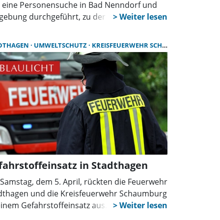
 eine Personensuche in Bad Nenndorf und
ebung durchgeführt, zu der unter anderem
 Feuerwehr sowie die Polizei gerufen wurden.
en der Feuerwehr Bad Nenndorf waren auch
DTHAGEN
UMWELTSCHUTZ
KREISFEUERWEHR SCHAUMBURG
 Feuerwehren An der Aue und Riehe-
tringhausen im Einsatz. Unterstützt wurden
 von der Polizei aus Bad Nenndorf, dem
trailer-Team der DLRG Rehburg mit
sonenspürhund, der Drohnengruppe der
isfeuerwehr Schaumburg und einem
izeihubschrauber.
fahrstoffeinsatz in Stadthagen
Samstag, dem 5. April, rückten die Feuerwehr
dthagen und die Kreisfeuerwehr Schaumburg
einem Gefahrstoffeinsatz aus. Laut einer
ssemitteilung der Kreisfeuerwehr waren im