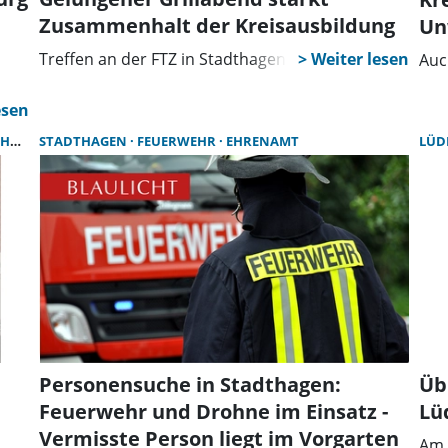
Zusammenhalt der Kreisausbildung
Un
Treffen an der FTZ in Stadthagen
Auc
RG
STADTHAGEN
FEUERWEHR
EHRENAMT
LÜD
Personensuche in Stadthagen:
Üb
Feuerwehr und Drohne im Einsatz -
Lü
Vermisste Person liegt im Vorgarten
Am 