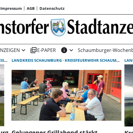
Impressum
AGB
Datenschutz
expand_more
picture_as_pdf
info
expand_more
NZEIGEN
E-PAPER
Schaumburger-Wochenb
SCHAUMBURG
LANDKREIS SCHAUMBURG
KREISFEUERWEHR SCHAUMBURG
LAN
A
urg
Gelungener Grillabend stärkt
Kr