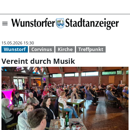
menu
Vereint durch M
15.05.2026 15:30
Wunstorf
Corvinus
Kirche
Treffpunkt
Vereint durch Musik