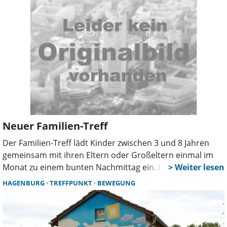
Neuer Familien-Treff
Der Familien-Treff lädt Kinder zwischen 3 und 8 Jahren
gemeinsam mit ihren Eltern oder Großeltern einmal im
Monat zu einem bunten Nachmittag ein. Bastelaktionen,
Kamishibai, Spiele und Zeit für Austausch sorgen für
HAGENBURG
TREFFPUNKT
BEWEGUNG
Abwechslung. Der Auftakt findet am 13. Februar im
Mehrgenerationenhaus statt.