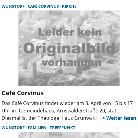
gemeinsames Denken, Rätseln und Spielen sorgt für
WUNSTORF
CAFÉ CORVINUS
KIRCHE
Abwechslung, Spaß und neue Begegnungen.
Café Corvinus
Das Café Corvinus findet wieder am 8. April von 15 bis 17
Uhr im Gemeindehaus, Arnswalderstraße 20, statt.
Diesmal ist der Theologe Klaus Grünwaldt von der
Universität Hannover zu Gast und spricht über das
WUNSTORF
FAMILIEN
TREFFPUNKT
Vaterunser.