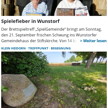
Spielefieber in Wunstorf
Der Brettspieltreff „SpielGemeinde“ bringt am Sonntag,
den 21. September frischen Schwung ins Wunstorfer
Gemeindehaus der Stiftskirche. Von 14 bis 18 Uhr öffnet
sich dort die Tür für alle, die Lust auf Brett-, Karten- oder
KLEIN HEIDORN
TREFFPUNKT
BEGEGNUNG
Würfelspiele haben. Anlass ist das deutschlandweite
Spielewochenende „Stadt Land Spielt!“.