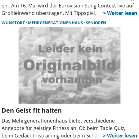
ein. Am 16. Mai wird der Eurovision Song Contest live auf
Großleinwand übertragen. Mit Tippspiel, Snacks und
Getränken erwartet die Besucher ab 20 Uhr ein
WUNSTORF
MEHRGENERATIONENHAUS
SENIOREN
stimmungsvoller Abend bei freiem Eintritt.
Den Geist fit halten
Das Mehrgenerationenhaus bietet verschiedene
Angebote für geistige Fitness an. Ob beim Table Quiz,
beim Gedächtnistraining oder beim Schach –