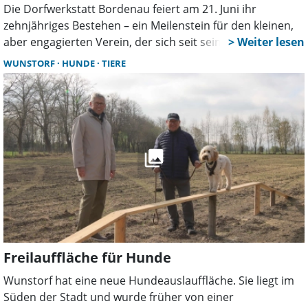
Die Dorfwerkstatt Bordenau feiert am 21. Juni ihr
zehnjähriges Bestehen – ein Meilenstein für den kleinen,
aber engagierten Verein, der sich seit seiner Gründung
als lebendiger Treffpunkt für Jung und Alt etabliert hat.
WUNSTORF
HUNDE
TIERE
Gefeiert wird am Standort der Werkstatt im Birkenweg 3 A
mit einem bunten Programm für die ganze Familie.
Freilauffläche für Hunde
Wunstorf hat eine neue Hundeauslauffläche. Sie liegt im
Süden der Stadt und wurde früher von einer