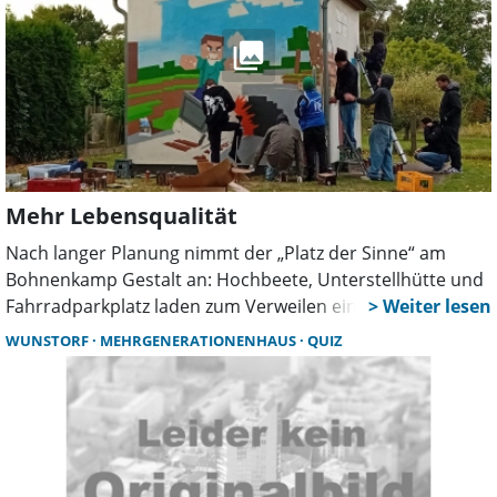
Mehr Lebensqualität
Nach langer Planung nimmt der „Platz der Sinne“ am
Bohnenkamp Gestalt an: Hochbeete, Unterstellhütte und
Fahrradparkplatz laden zum Verweilen ein. Auch der neue
Skatepark und ein bunt gestaltetes Stromhäuschen
WUNSTORF
MEHRGENERATIONENHAUS
QUIZ
sorgen für mehr Lebensqualität und attraktive
Treffpunkte im Flecken.