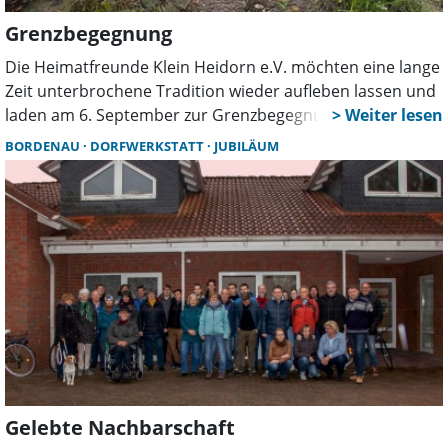
Grenzbegegnung
Die Heimatfreunde Klein Heidorn e.V. möchten eine lange
Zeit unterbrochene Tradition wieder aufleben lassen und
laden am 6. September zur Grenzbegegnung mit den
Nachbarn aus Großenheidorn ein. Die Veranstaltung soll
BORDENAU
DORFWERKSTATT
JUBILÄUM
nicht nur an frühere Zusammenkünfte erinnern, sondern
auch das Miteinander der beiden Ortsteile stärken.
Gelebte Nachbarschaft