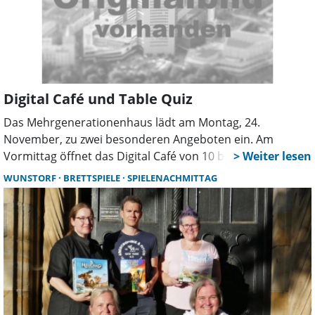
Digital Café und Table Quiz
Das Mehrgenerationenhaus lädt am Montag, 24.
November, zu zwei besonderen Angeboten ein. Am
Vormittag öffnet das Digital Café von 10 bis 12 Uhr seine
Türen. Hier können Besucher die Möglichkeiten ihres
WUNSTORF
BRETTSPIELE
SPIELENACHMITTAG
Smartphones kennenlernen und sich mit anderen
austauschen. Es gibt Raum für alle Fragen rund um WLAN,
E-Mail, Benutzerkonten sowie das Installieren und
Löschen von Apps. Auch praktische Tipps und Tricks
werden vermittelt. Die Teilnahme ist kostenfrei und ohne
Anmeldung möglich.