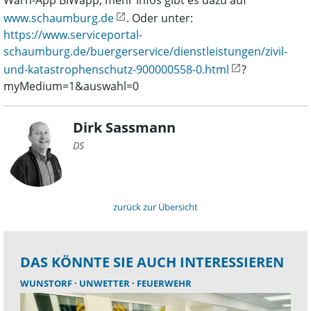
Warn-App BiWapp, mehr Infos gibt es dazu auf
www.schaumburg.de
. Oder unter:
https://www.serviceportal-
schaumburg.de/buergerservice/dienstleistungen/zivil-
und-katastrophenschutz-900000558-0.html
?
myMedium=1&auswahl=0
Dirk Sassmann
DS
zurück zur Übersicht
DAS KÖNNTE SIE AUCH INTERESSIEREN
WUNSTORF
UNWETTER
FEUERWEHR